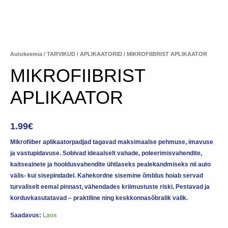
Autokeemia
/
TARVIKUD
/
APLIKAATORID
/ MIKROFIIBRIST APLIKAATOR
MIKROFIIBRIST
APLIKAATOR
1.99
€
Mikrofiiber aplikaatorpadjad tagavad maksimaalse pehmuse, imavuse
ja vastupidavuse. Sobivad ideaalselt vahade, poleerimisvahendite,
kaitseainete ja hooldusvahendite ühtlaseks pealekandmiseks nii auto
välis- kui sisepindadel. Kahekordne sisemine õmblus hoiab servad
turvaliselt eemal pinnast, vähendades kriimustuste riski. Pestavad ja
korduvkasutatavad – praktiline ning keskkonnasõbralik valik.
Saadavus:
Laos