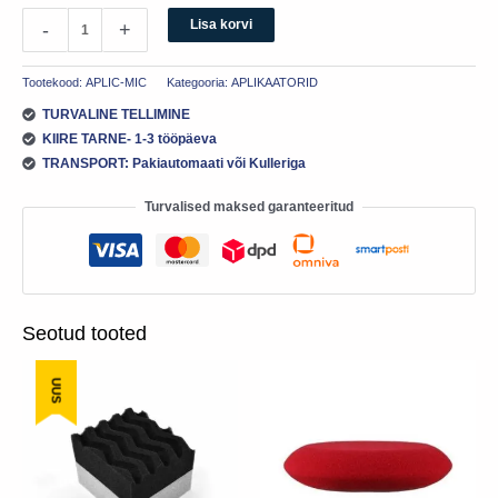
Lisa korvi
-
+
Tootekood:
APLIC-MIC
Kategooria:
APLIKAATORID
TURVALINE TELLIMINE
KIIRE TARNE- 1-3 tööpäeva
TRANSPORT: Pakiautomaati või Kulleriga
Turvalised maksed garanteeritud
Seotud tooted
UUS