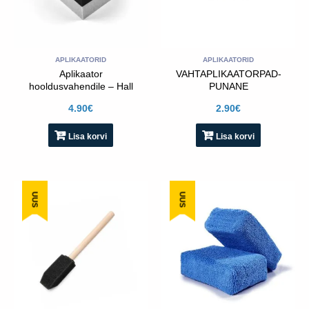
APLIKAATORID
APLIKAATORID
Aplikaator
VAHTAPLIKAATORPAD-
hooldusvahendile – Hall
PUNANE
4.90
€
2.90
€
Lisa korvi
Lisa korvi
UUS
UUS