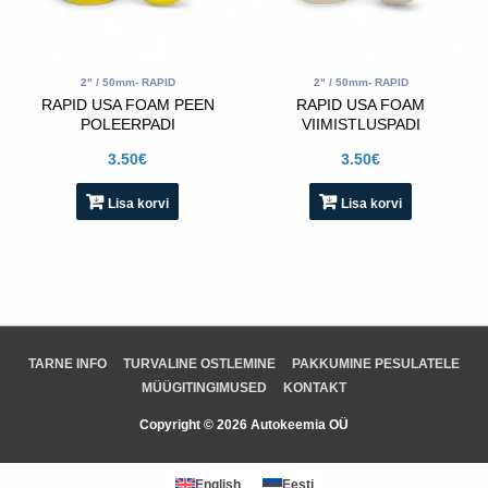
2" / 50mm- RAPID
2" / 50mm- RAPID
RAPID USA FOAM PEEN
RAPID USA FOAM
POLEERPADI
VIIMISTLUSPADI
(KOLLANE)- 2″ / 50mm
(VALGE)- 2″ / 50mm
3.50
€
3.50
€
Lisa korvi
Lisa korvi
TARNE INFO
TURVALINE OSTLEMINE
PAKKUMINE PESULATELE
MÜÜGITINGIMUSED
KONTAKT
Copyright © 2026 Autokeemia OÜ
English
Eesti