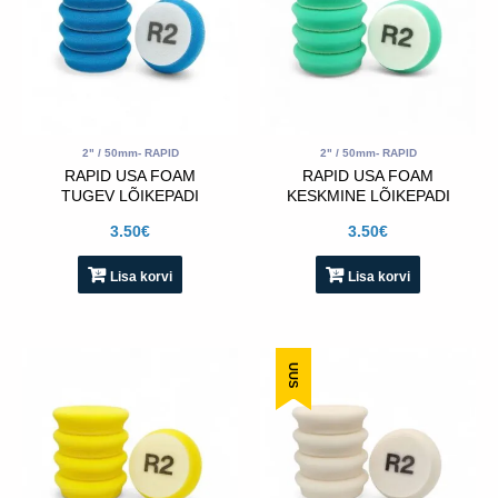
2" / 50mm- RAPID
2" / 50mm- RAPID
RAPID USA FOAM
RAPID USA FOAM
TUGEV LÕIKEPADI
KESKMINE LÕIKEPADI
(SININE)- 2″ / 50mm
(ROHELINE)- 2″ / 50mm
3.50
€
3.50
€
Lisa korvi
Lisa korvi
UUS