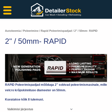
Liigu
sisu
juurde
Autokeemia
/
Poleerimine
/
Rapid Poleerimispadjad
/ 2" / 50mm- RAPID
2" / 50mm- RAPID
RAPID Poleerimispadjad mõõduga 2″ sobivad poleerimismasinale, mille
velcro krõpskinnituse diameeter on 50mm.
Kuvatakse kõik 8 tulemust.