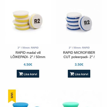
2" / 50mm- RAPID
2" / 50mm- RAPID
RAPID madal vill
RAPID MICROFIBER
LÕIKEPADI- 2″ / 50mm
CUT poleerpadi- 2″ /
50mm
4.50
€
3.50
€
Lisa korvi
Lisa korvi
UUS