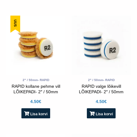
UUS
2" / 50mm- RAPID
2" / 50mm- RAPID
RAPID kollane pehme vill
RAPID valge lõikevill
LÕIKEPADI- 2″ / 50mm
LÕIKEPADI- 2″ / 50mm
4.50
€
4.50
€
Lisa korvi
Lisa korvi