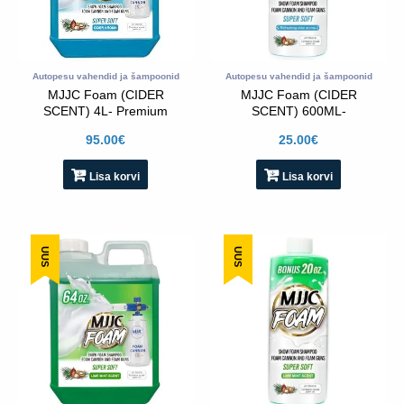
Autopesu vahendid ja šampoonid
Autopesu vahendid ja šampoonid
MJJC Foam (CIDER
MJJC Foam (CIDER
SCENT) 4L- Premium
SCENT) 600ML-
Concentrated Snow
Premium Concentrated
95.00
€
25.00
€
Foam Shampoo
Snow Foam Shampoo
Lisa korvi
Lisa korvi
UUS
UUS