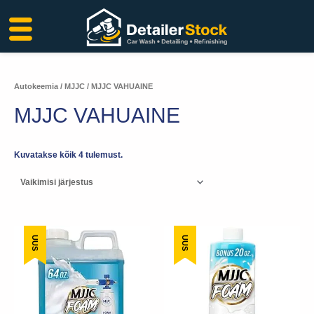
Liigu
sisu
juurde
Autokeemia
/
MJJC
/ MJJC VAHUAINE
MJJC VAHUAINE
Kuvatakse kõik 4 tulemust.
UUS
UUS