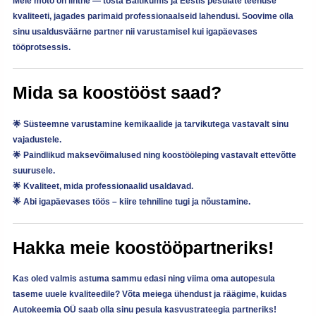
Meie moto on lihtne —
tõsta Baltikumis ja Eestis pesulate teenuse
kvaliteeti, jagades parimaid professionaalseid lahendusi
. Soovime olla
sinu usaldusväärne partner nii varustamisel kui igapäevases
tööprotsessis.
Mida sa koostööst saad?
🌟 Süsteemne varustamine kemikaalide ja tarvikutega vastavalt sinu
vajadustele.
🌟 Paindlikud maksevõimalused ning koostööleping vastavalt ettevõtte
suurusele.
🌟 Kvaliteet, mida professionaalid usaldavad.
🌟 Abi igapäevases töös – kiire tehniline tugi ja nõustamine.
Hakka meie koostööpartneriks!
Kas oled valmis astuma sammu edasi ning viima oma autopesula
taseme uuele kvaliteedile? Võta meiega ühendust ja räägime, kuidas
Autokeemia OÜ saab olla sinu pesula kasvustrateegia partneriks
!