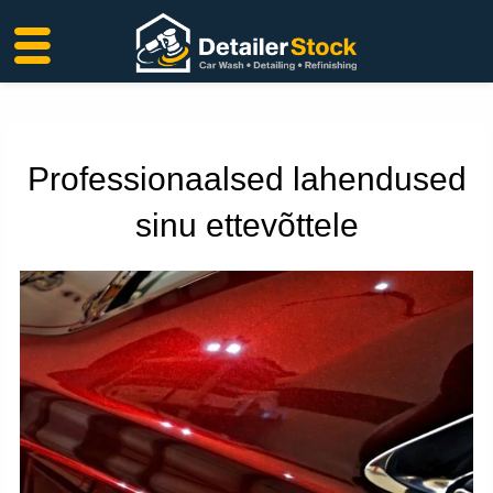
Liigu
sisu
juurde
Professionaalsed lahendused
sinu ettevõttele