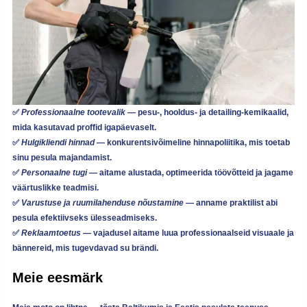
✅
Professionaalne tootevalik
— pesu-, hooldus- ja detailing-kemikaalid,
mida kasutavad proffid igapäevaselt.
✅
Hulgikliendi hinnad
— konkurentsivõimeline hinnapoliitika, mis toetab
sinu pesula majandamist.
✅
Personaalne tugi
— aitame alustada, optimeerida töövõtteid ja jagame
väärtuslikke teadmisi.
✅
Varustuse ja ruumilahenduse nõustamine
— anname praktilist abi
pesula efektiivseks ülesseadmiseks.
✅
Reklaamtoetus
— vajadusel aitame luua professionaalseid visuaale ja
bännereid, mis tugevdavad su brändi.
Meie eesmärk