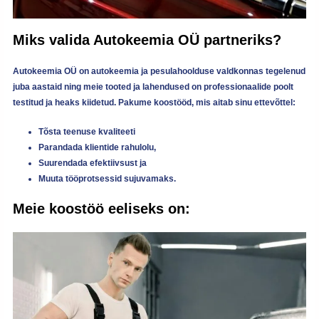
Miks valida Autokeemia OÜ partneriks?
Autokeemia OÜ on autokeemia ja pesulahoolduse valdkonnas tegelenud
juba aastaid ning meie tooted ja lahendused on
professionaalide poolt
testitud ja heaks kiidetud
. Pakume koostööd, mis aitab sinu ettevõttel:
Tõsta teenuse kvaliteeti
Parandada klientide rahulolu,
Suurendada efektiivsust ja
Muuta tööprotsessid sujuvamaks.
Meie koostöö eeliseks on: