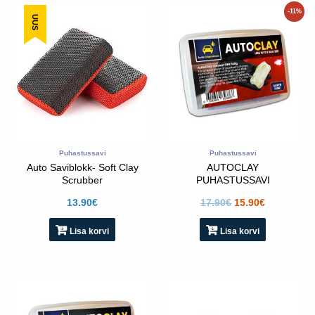
Algne
Praegune
-11%
UUS
hind
hind
oli:
on:
17.90€.
15.90€.
Puhastussavi
Puhastussavi
Auto Saviblokk- Soft Clay
AUTOCLAY
Scrubber
PUHASTUSSAVI
PEENIKE 100g
13.90
€
17.90
€
15.90
€
Lisa korvi
Lisa korvi