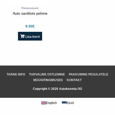
Puhastussavi
Auto saviklots pehme
9.90
€
Lisa korvi
TARNE INFO
TURVALINE OSTLEMINE
PAKKUMINE PESULATELE
MÜÜGITINGIMUSED
KONTAKT
Copyright © 2026 Autokeemia OÜ
English
Eesti