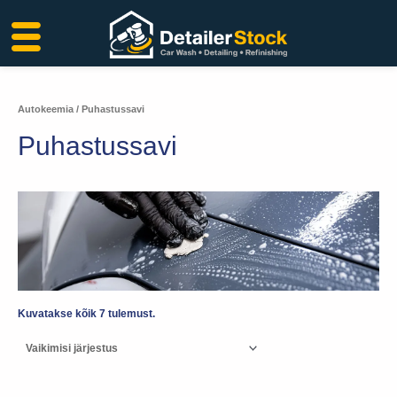
Liigu
sisu
juurde
Autokeemia
/ Puhastussavi
Puhastussavi
Kuvatakse kõik 7 tulemust.