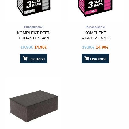
Puhastussavi
Puhastussavi
KOMPLEKT PEEN
KOMPLEKT
PUHASTUSSAVI
AGRESSIIVNE
TONYIN- 3x50g
PUHASTUSSAVI
19.90
€
14.90
€
19.90
€
14.90
€
TONYIN- 3x50g
Lisa korvi
Lisa korvi