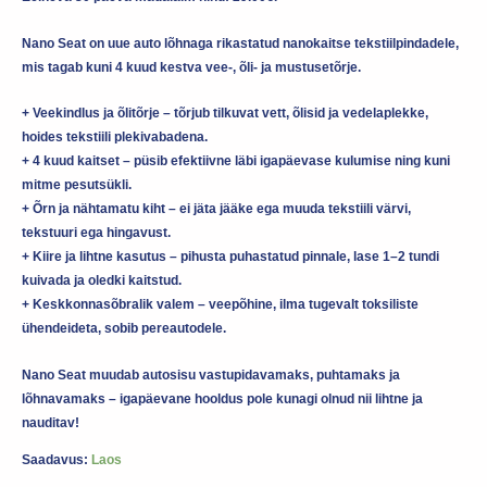
Nano Seat on uue auto lõhnaga rikastatud nanokaitse tekstiilpindadele,
mis tagab kuni 4 kuud kestva vee-, õli- ja mustusetõrje.
+ Veekindlus ja õlitõrje – tõrjub tilkuvat vett, õlisid ja vedelaplekke,
hoides tekstiili plekivabadena.
+ 4 kuud kaitset – püsib efektiivne läbi igapäevase kulumise ning kuni
mitme pesutsükli.
+ Õrn ja nähtamatu kiht – ei jäta jääke ega muuda tekstiili värvi,
tekstuuri ega hingavust.
+ Kiire ja lihtne kasutus – pihusta puhastatud pinnale, lase 1–2 tundi
kuivada ja oledki kaitstud.
+ Keskkonnasõbralik valem – veepõhine, ilma tugevalt toksiliste
ühendeideta, sobib pereautodele.
Nano Seat muudab autosisu vastupidavamaks, puhtamaks ja
lõhnavamaks – igapäevane hooldus pole kunagi olnud nii lihtne ja
nauditav!
Saadavus:
Laos