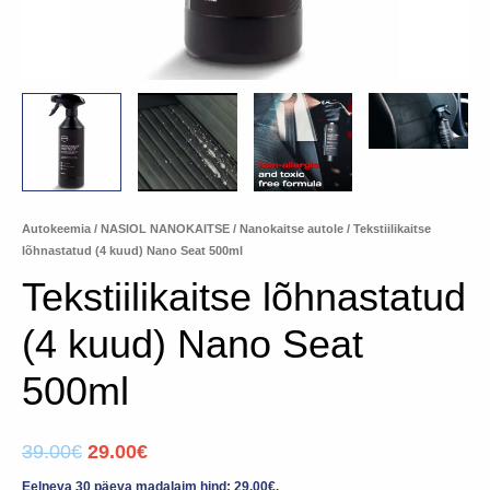
Autokeemia
/
NASIOL NANOKAITSE
/
Nanokaitse autole
/ Tekstiilikaitse
lõhnastatud (4 kuud) Nano Seat 500ml
Tekstiilikaitse lõhnastatud
(4 kuud) Nano Seat
500ml
39.00
€
29.00
€
Eelneva 30 päeva madalaim hind:
29.00
€
.