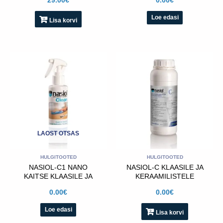
0.00
€
Loe edasi
Lisa korvi
LAOST OTSAS
HULGITOOTED
HULGITOOTED
NASIOL-C1 NANO
NASIOL-C KLAASILE JA
KAITSE KLAASILE JA
KERAAMILISTELE
KERAAMIILISTELE
PINDADELE- 1L
0.00
€
0.00
€
PINDADELE- 1L
Loe edasi
Lisa korvi