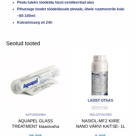
Pindu tuleks töödelda hästi ventileeritud alas
Pihustage toodet töödeldavale pinnale, ühele ruutmeetrile kulu
~80-100ml
Kuivamisaeg on 24h
Seotud tooted
LAOST OTSAS
AUTOKEEMIA
HULGITOOTED
AQUAPEL GLASS
NASIOL-MF2 KIIRE
TREATMENT klaasivaha
NANO VÄRVI KAITSE- 1L
29.00
€