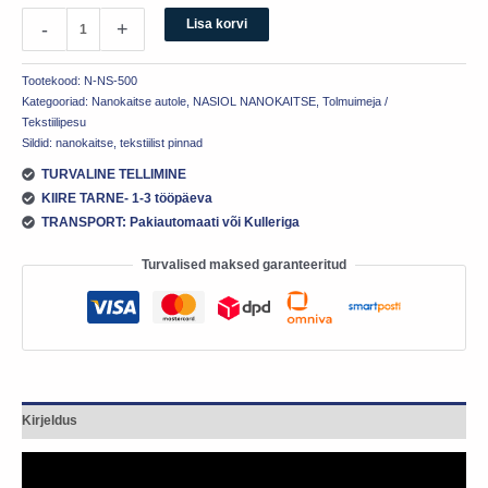
Lisa korvi
-
+
Tootekood:
N-NS-500
Kategooriad:
Nanokaitse autole
,
NASIOL NANOKAITSE
,
Tolmuimeja /
Tekstiilipesu
Sildid:
nanokaitse
,
tekstiilist pinnad
TURVALINE TELLIMINE
KIIRE TARNE- 1-3 tööpäeva
TRANSPORT: Pakiautomaati või Kulleriga
Turvalised maksed garanteeritud
Kirjeldus