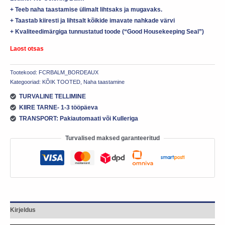
+ Teeb naha taastamise ülimalt lihtsaks ja mugavaks.
+ Taastab kiiresti ja lihtsalt kõikide imavate nahkade värvi
+ Kvaliteedimärgiga tunnustatud toode (“Good Housekeeping Seal”)
Laost otsas
Tootekood:
FCRBALM_BORDEAUX
Kategooriad:
KÕIK TOOTED
,
Naha taastamine
TURVALINE TELLIMINE
KIIRE TARNE- 1-3 tööpäeva
TRANSPORT: Pakiautomaati või Kulleriga
Turvalised maksed garanteeritud
Kirjeldus