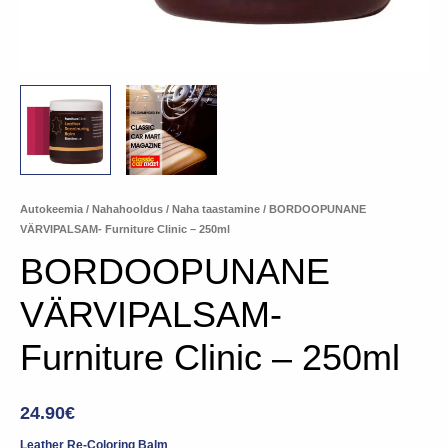
Autokeemia
/
Nahahooldus
/
Naha taastamine
/ BORDOOPUNANE
VÄRVIPALSAM- Furniture Clinic – 250ml
BORDOOPUNANE
VÄRVIPALSAM-
Furniture Clinic – 250ml
24.90
€
Leather Re-Coloring Balm