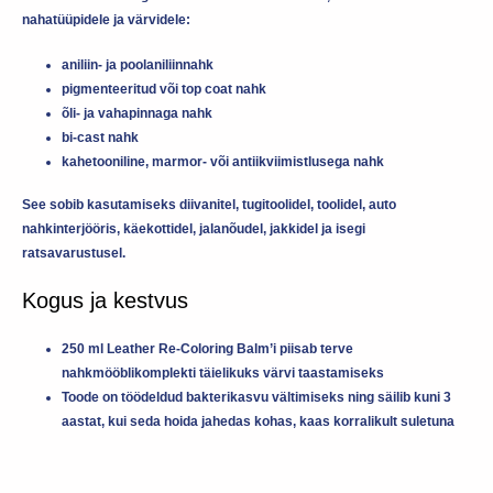
nahatüüpidele ja värvidele:
aniliin- ja poolaniliinnahk
pigmenteeritud või top coat nahk
õli- ja vahapinnaga nahk
bi-cast nahk
kahetooniline, marmor- või antiikviimistlusega nahk
See sobib kasutamiseks diivanitel, tugitoolidel, toolidel, auto
nahkinterjööris, käekottidel, jalanõudel, jakkidel ja isegi
ratsavarustusel.
Kogus ja kestvus
250 ml Leather Re-Coloring Balm’i piisab terve
nahkmööblikomplekti täielikuks värvi taastamiseks
Toode on töödeldud bakterikasvu vältimiseks ning säilib
kuni 3
aastat
, kui seda hoida jahedas kohas, kaas korralikult suletuna