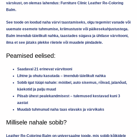
värskust, on olemas lahendus:
Furniture Clinic Leather Re-Coloring
Balm
.
See toode on loodud naha värvi taastamiseks, olgu tegemist vanade või
uuemate esemete tuhmumise, kriimustuste või päikesekahjustustega.
Balm imendub täielikult nahka, taastades sügava ja ühtlase värvitooni,
ilma et see jätaks plekke riietele või muudele pindadele.
Peamised eelised:
Saadaval
21 erinevat värvitooni
Lihtne ja ohutu kasutada – imendub täielikult nahka
Sobib igat tüüpi nahale: mööbel, auto sisemus, rõivad, jalanõud,
käekotid ja palju muud
Piisab
ühest pealekandmisest
– tulemused kestavad kuni 3
aastat
Muudab tuhmunud naha taas elavaks ja värvikaks
Millisele nahale sobib?
Leather Re-Coloring Balm on universaalne toode, mis sobib kõikidele