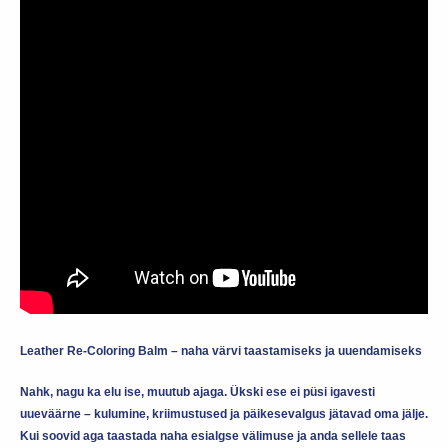
Leather Re-Coloring Balm – naha värvi taastamiseks ja uuendamiseks
Nahk, nagu ka elu ise, muutub ajaga. Ükski ese ei püsi igavesti
uueväärne – kulumine, kriimustused ja päikesevalgus jätavad oma jälje.
Kui soovid aga taastada naha esialgse välimuse ja anda sellele taas