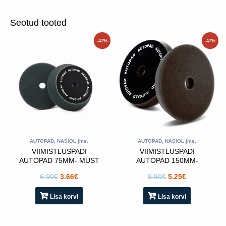
Seotud tooted
Algne
Praegune
Algne
Praegune
-47%
-47%
hind
hind
hind
hind
oli:
on:
oli:
on:
6.90€.
3.66€.
9.90€.
5.25€.
AUTOPAD, NASIOL jms.
AUTOPAD, NASIOL jms.
VIIMISTLUSPADI
VIIMISTLUSPADI
AUTOPAD 75MM- MUST
AUTOPAD 150MM-
MUST
6.90
€
3.66
€
9.90
€
5.25
€
Lisa korvi
Lisa korvi