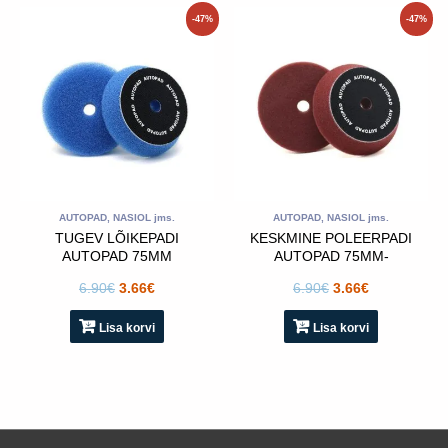
Algne
Praegune
Algne
Praegune
-47%
-47%
hind
hind
hind
hind
oli:
on:
oli:
on:
6.90€.
3.66€.
6.90€.
3.66€.
AUTOPAD, NASIOL jms.
AUTOPAD, NASIOL jms.
TUGEV LÕIKEPADI
KESKMINE POLEERPADI
AUTOPAD 75MM
AUTOPAD 75MM-
POLEERPADI- SININE
KASTANIPUNANE
6.90
€
3.66
€
6.90
€
3.66
€
Lisa korvi
Lisa korvi