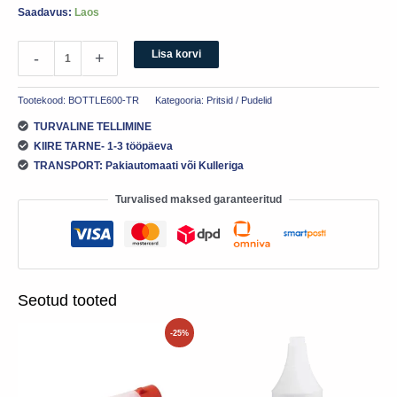
Saadavus:
Laos
Lisa korvi
-
+
Tootekood:
BOTTLE600-TR
Kategooria:
Pritsid / Pudelid
TURVALINE TELLIMINE
KIIRE TARNE- 1-3 tööpäeva
TRANSPORT: Pakiautomaati või Kulleriga
Turvalised maksed garanteeritud
Seotud tooted
Algne
Praegune
-25%
hind
hind
oli:
on:
7.90€.
5.90€.