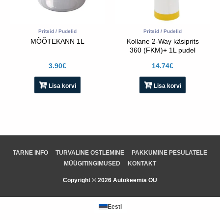
Pritsid / Pudelid
Pritsid / Pudelid
MÕÕTEKANN 1L
Kollane 2-Way käsiprits
360 (FKM)+ 1L pudel
3.90
€
14.74
€
Lisa korvi
Lisa korvi
TARNE INFO
TURVALINE OSTLEMINE
PAKKUMINE PESULATELE
MÜÜGITINGIMUSED
KONTAKT
Copyright © 2026 Autokeemia OÜ
Eesti