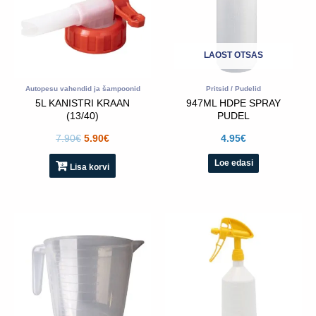
LAOST OTSAS
Autopesu vahendid ja šampoonid
Pritsid / Pudelid
5L KANISTRI KRAAN
947ML HDPE SPRAY
(13/40)
PUDEL
7.90
€
5.90
€
4.95
€
Loe edasi
Lisa korvi