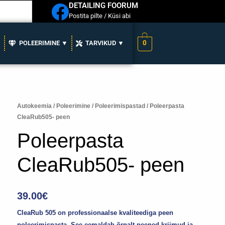
DETAILING FOORUM
Postita pilte / Küsi abi
0
▼
POLEERIMINE ▼
TARVIKUD ▼
Poleerpasta
Autokeemia
/
Poleerimine
/
Poleerimispastad
/ Poleerpasta
CleaRub505- peen
CleaRub505-
peen
Poleerpasta
kogus
CleaRub505- peen
39.00
€
CleaRub 505 on professionaalse kvaliteediga peen
poleerimispasta. See eemaldab õrnalt peened kriimud ja