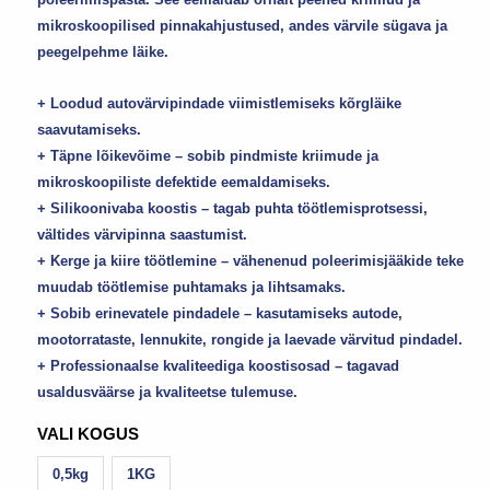
mikroskoopilised pinnakahjustused, andes värvile sügava ja
peegelpehme läike.
+ Loodud autovärvipindade viimistlemiseks kõrgläike
saavutamiseks.
+ Täpne lõikevõime – sobib pindmiste kriimude ja
mikroskoopiliste defektide eemaldamiseks.
+ Silikoonivaba koostis – tagab puhta töötlemisprotsessi,
vältides värvipinna saastumist.
+ Kerge ja kiire töötlemine – vähenenud poleerimisjääkide teke
muudab töötlemise puhtamaks ja lihtsamaks.
+ Sobib erinevatele pindadele – kasutamiseks autode,
mootorrataste, lennukite, rongide ja laevade värvitud pindadel.
+ Professionaalse kvaliteediga koostisosad – tagavad
usaldusväärse ja kvaliteetse tulemuse.
VALI KOGUS
0,5kg
1KG