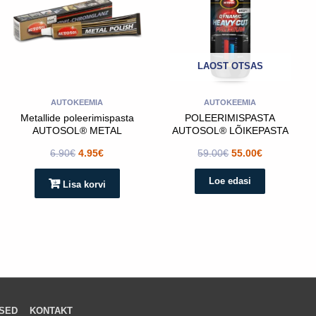
LAOST OTSAS
AUTOKEEMIA
AUTOKEEMIA
Metallide poleerimispasta
POLEERIMISPASTA
AUTOSOL® METAL
AUTOSOL® LÕIKEPASTA
POLISH- NR.1
– DYNAMIC HEAVYCUT
6.90
€
4.95
€
59.00
€
55.00
€
MAAILMAS!- 75ml
PREMIUM
Loe edasi
Lisa korvi
SED
KONTAKT