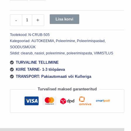
Lisa korvi
-
+
Tootekood:
N-CRUB-505
Kategooriad:
AUTOKEEMIA
,
Poleerimine
,
Poleerimispastad
,
SOODUSMÜÜK
Sildid:
clearub
,
nasiol
,
poleerimine
,
poleerimispasta
,
VIIMISTLUS
TURVALINE TELLIMINE
KIIRE TARNE- 1-3 tööpäeva
TRANSPORT: Pakiautomaati või Kulleriga
Turvalised maksed garanteeritud