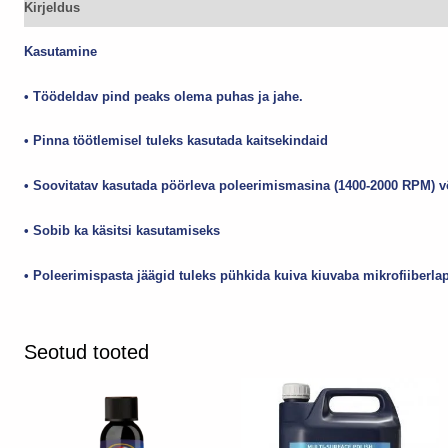
Kirjeldus
Lisainfo
Kasutamine
• Töödeldav pind peaks olema puhas ja jahe.
• Pinna töötlemisel tuleks kasutada kaitsekindaid
• Soovitatav kasutada pöörleva poleerimismasina (1400-2000 RPM) v
• Sobib ka käsitsi kasutamiseks
• Poleerimispasta jäägid tuleks pühkida kuiva kiuvaba mikrofiiberla
Seotud tooted
Sellel
tootel
on