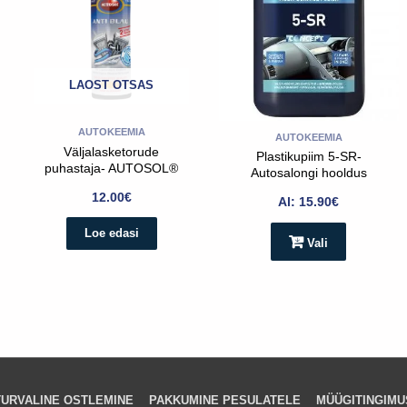
mitu
varianti.
Valikud
saab
LAOST OTSAS
teha
toote
AUTOKEEMIA
AUTOKEEMIA
lehel
Väljalasketorude
Plastikupiim 5-SR-
puhastaja- AUTOSOL®
Autosalongi hooldus
BLUING REMOVER
12.00
€
Al:
15.90
€
Loe edasi
Vali
TURVALINE OSTLEMINE
PAKKUMINE PESULATELE
MÜÜGITINGIMU