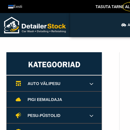
Liigu
TASUTA TARNE
AL
Eesti
sisu
juurde
A
AUTO VÄLIPESU
PIGI EEMALDAJA
PESU-PÜSTOLID