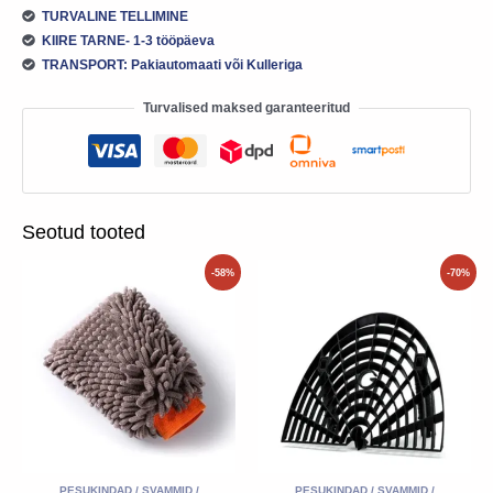
TURVALINE TELLIMINE
KIIRE TARNE- 1-3 tööpäeva
TRANSPORT: Pakiautomaati või Kulleriga
Turvalised maksed garanteeritud
Seotud tooted
Algne
Praegune
Algne
Praegune
-58%
-70%
hind
hind
hind
hind
oli:
on:
oli:
on:
9.60€.
3.99€.
15.00€.
4.50€.
PESUKINDAD / SVAMMID /
PESUKINDAD / SVAMMID /