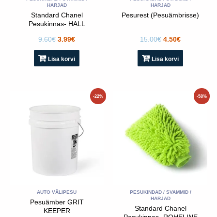
HARJAD
HARJAD
Standard Chanel
Pesurest (Pesuämbrisse)
Pesukinnas- HALL
9.60
€
3.99
€
15.00
€
4.50
€
Lisa korvi
Lisa korvi
Algne
Praegune
Algne
Praegune
-22%
-58%
hind
hind
hind
hind
oli:
on:
oli:
on:
23.00€.
17.90€.
9.60€.
3.99€.
AUTO VÄLIPESU
PESUKINDAD / SVAMMID /
HARJAD
Pesuämber GRIT
Standard Chanel
KEEPER