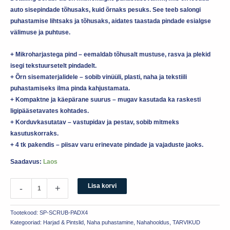
auto sisepindade tõhusaks, kuid õrnaks pesuks. See teeb salongi
puhastamise lihtsaks ja tõhusaks, aidates taastada pindade esialgse
välimuse ja puhtuse.
+ Mikroharjastega pind – eemaldab tõhusalt mustuse, rasva ja plekid
isegi tekstuursetelt pindadelt.
+ Õrn sisematerjalidele – sobib vinüüli, plasti, naha ja tekstiili
puhastamiseks ilma pinda kahjustamata.
+ Kompaktne ja käepärane suurus – mugav kasutada ka raskesti
ligipääsetavates kohtades.
+ Korduvkasutatav – vastupidav ja pestav, sobib mitmeks
kasutuskorraks.
+ 4 tk pakendis – piisav varu erinevate pindade ja vajaduste jaoks.
Saadavus:
Laos
Lisa korvi
-
+
Tootekood:
SP-SCRUB-PADX4
Kategooriad:
Harjad & Pintslid
,
Naha puhastamine
,
Nahahooldus
,
TARVIKUD