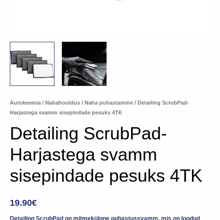
Autokeemia
/
Nahahooldus
/
Naha puhastamine
/ Detailing ScrubPad-
Harjastega svamm sisepindade pesuks 4TK
Detailing ScrubPad-
Harjastega svamm
sisepindade pesuks 4TK
19.90
€
Detailing ScrubPad on mitmekülgne puhastussvamm, mis on loodud