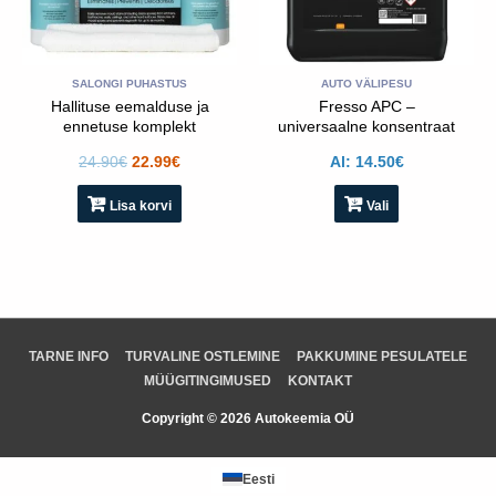
saab
teha
toote
lehel
SALONGI PUHASTUS
AUTO VÄLIPESU
Hallituse eemalduse ja
Fresso APC –
ennetuse komplekt
universaalne konsentraat
FURNITURE CLINIC
24.90
€
22.99
€
Al:
14.50
€
Lisa korvi
Vali
TARNE INFO
TURVALINE OSTLEMINE
PAKKUMINE PESULATELE
MÜÜGITINGIMUSED
KONTAKT
Copyright © 2026 Autokeemia OÜ
Eesti