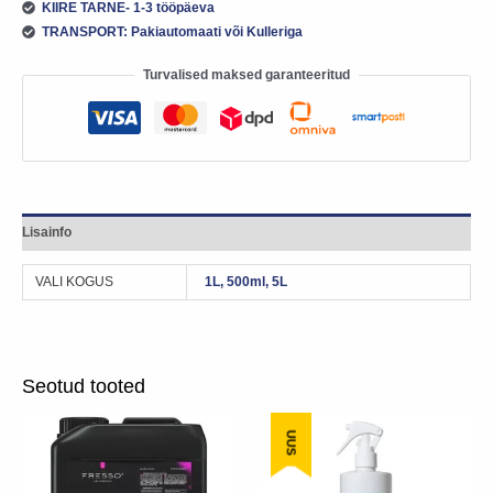
KIIRE TARNE- 1-3 tööpäeva
TRANSPORT: Pakiautomaati või Kulleriga
Turvalised maksed garanteeritud
Lisainfo
VALI KOGUS
1L, 500ml, 5L
Seotud tooted
Sellel
UUS
tootel
on