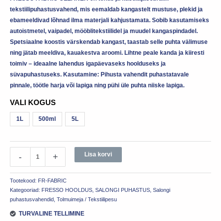
tekstiilipuhastusvahend, mis eemaldab kangastelt mustuse, plekid ja
ebameeldivad lõhnad ilma materjali kahjustamata. Sobib kasutamiseks
autoistmetel, vaipadel, mööblitekstiilidel ja muudel kangaspindadel.
Spetsiaalne koostis värskendab kangast, taastab selle puhta välimuse
ning jätab meeldiva, kauakestva aroomi. Lihtne peale kanda ja kiiresti
toimiv – ideaalne lahendus igapäevaseks hoolduseks ja
süvapuhastuseks. Kasutamine: Pihusta vahendit puhastatavale
pinnale, töötle harja või lapiga ning pühi üle puhta niiske lapiga.
VALI KOGUS
1L
500ml
5L
Lisa korvi
-
+
Tootekood:
FR-FABRIC
Kategooriad:
FRESSO HOOLDUS
,
SALONGI PUHASTUS
,
Salongi
puhastusvahendid
,
Tolmuimeja / Tekstiilipesu
TURVALINE TELLIMINE