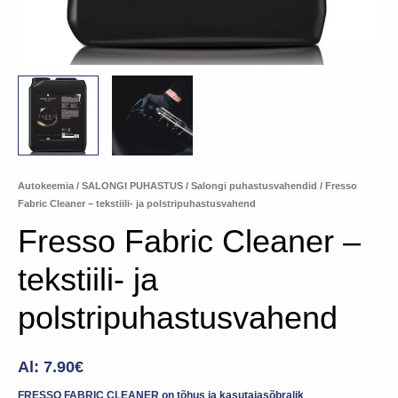
Autokeemia
/
SALONGI PUHASTUS
/
Salongi puhastusvahendid
/ Fresso
Fabric Cleaner – tekstiili- ja polstripuhastusvahend
Fresso Fabric Cleaner –
tekstiili- ja
polstripuhastusvahend
Al:
7.90
€
FRESSO FABRIC CLEANER on tõhus ja kasutajasõbralik