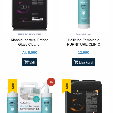
mitu
varianti.
Valikud
saab
teha
toote
lehel
FRESSO HOOLDUS
Desinfektant
Klaasipuhastus- Fresso
Hallituse Eemaldaja
Glass Cleaner
FURNITURE CLINIC
500ml
Al:
8.90
€
12.90
€
Vali
Lisa korvi
Algne
Praegune
Sellel
-8%
UUS
UUS
hind
hind
tootel
oli:
on:
on
24.90€.
22.99€.
mitu
varianti.
Valikud