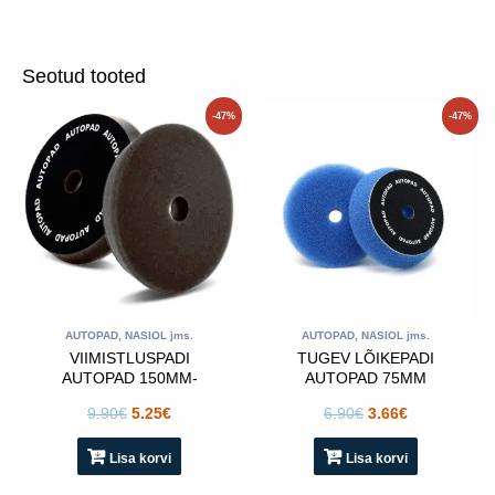
Seotud tooted
Algne
Praegune
Algne
Praegune
-47%
-47%
hind
hind
hind
hind
oli:
on:
oli:
on:
9.90€.
5.25€.
6.90€.
3.66€.
AUTOPAD, NASIOL jms.
AUTOPAD, NASIOL jms.
VIIMISTLUSPADI
TUGEV LÕIKEPADI
AUTOPAD 150MM-
AUTOPAD 75MM
MUST
POLEERPADI- SININE
9.90
€
5.25
€
6.90
€
3.66
€
Lisa korvi
Lisa korvi