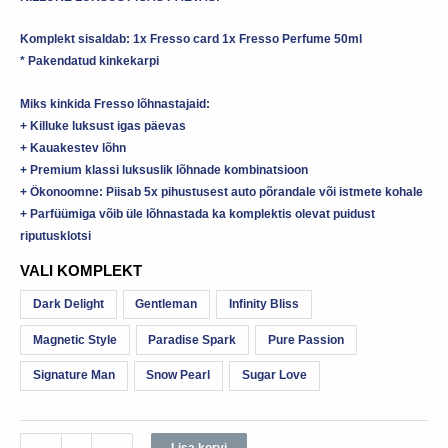
Komplekt sisaldab: 1x Fresso card 1x Fresso Perfume 50ml
* Pakendatud kinkekarpi
Miks kinkida Fresso lõhnastajaid:
+ Killuke luksust igas päevas
+ Kauakestev lõhn
+ Premium klassi luksuslik lõhnade kombinatsioon
+ Ökonoomne: Piisab 5x pihustusest auto põrandale või istmete kohale
+ Parfüümiga võib üle lõhnastada ka komplektis olevat puidust
riputusklotsi
VALI KOMPLEKT
Dark Delight
Gentleman
Infinity Bliss
Magnetic Style
Paradise Spark
Pure Passion
Signature Man
Snow Pearl
Sugar Love
Lisa korvi