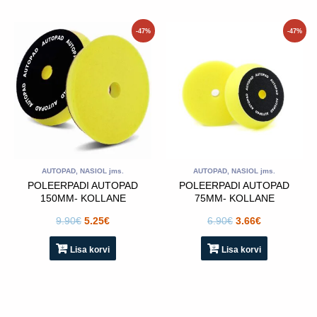
Algne
Praegune
Algne
Praegune
-47%
-47%
hind
hind
hind
hind
oli:
on:
oli:
on:
9.90€.
5.25€.
6.90€.
3.66€.
AUTOPAD, NASIOL jms.
AUTOPAD, NASIOL jms.
POLEERPADI AUTOPAD
POLEERPADI AUTOPAD
150MM- KOLLANE
75MM- KOLLANE
9.90
€
5.25
€
6.90
€
3.66
€
Lisa korvi
Lisa korvi