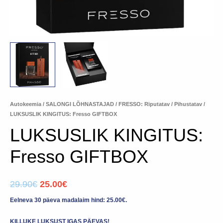
Autokeemia
/
SALONGI LÕHNASTAJAD
/
FRESSO: Riputatav / Pihustatav
/
LUKSUSLIK KINGITUS: Fresso GIFTBOX
LUKSUSLIK KINGITUS:
Fresso GIFTBOX
29.90
€
25.00
€
Eelneva 30 päeva madalaim hind:
25.00
€
.
KILLUKE LUKSUST IGAS PÄEVAS!