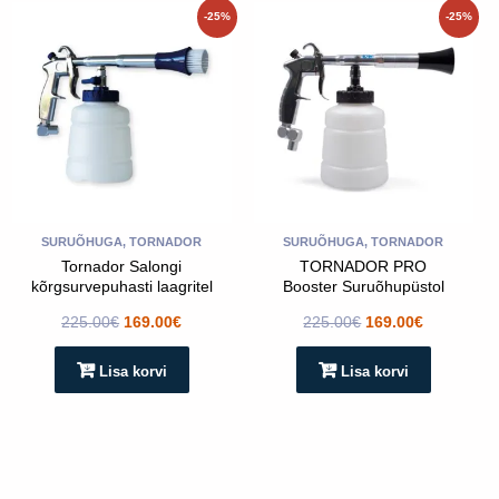
Algne
Praegune
Algne
Praegune
-25%
-25%
hind
hind
hind
hind
oli:
on:
oli:
on:
225.00€.
169.00€.
225.00€.
169.00€.
SURUÕHUGA, TORNADOR
SURUÕHUGA, TORNADOR
Tornador Salongi
TORNADOR PRO
kõrgsurvepuhasti laagritel
Booster Suruõhupüstol
225.00
€
169.00
€
225.00
€
169.00
€
Lisa korvi
Lisa korvi