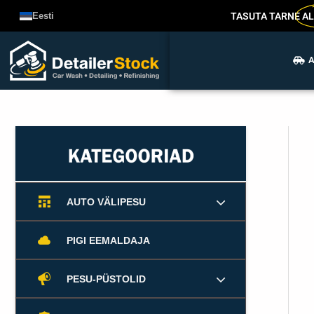
Liigu
TASUTA TARNE
AL
Eesti
sisu
juurde
A
AUTO VÄLIPESU
PIGI EEMALDAJA
PESU-PÜSTOLID