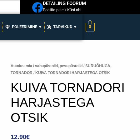
DETAILING FOORUM
Postita pilte / Küsi abi
0
▼
POLEERIMINE ▼
TARVIKUD ▼
Autokeemia
/
vahupüstolid, pesupüstolid
/
SURUÕHUGA,
TORNADOR
/ KUIVA TORNADORI HARJASTEGA OTSIK
KUIVA TORNADORI
HARJASTEGA
OTSIK
12.90
€