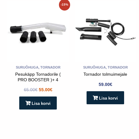
Algne
Praegune
-15%
hind
hind
oli:
on:
65.00€.
55.00€.
SURUÕHUGA, TORNADOR
SURUÕHUGA, TORNADOR
Pesukäpp Tornadorile (
Tornador tolmuimejale
PRO BOOSTER )+ 4
59.00
€
adapterit
65.00
€
55.00
€
Lisa korvi
Lisa korvi