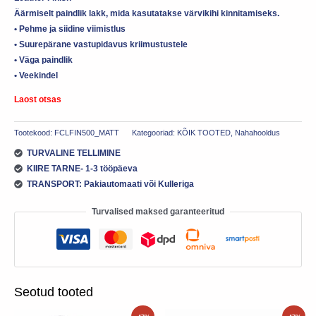
Äärmiselt paindlik lakk, mida kasutatakse värvikihi kinnitamiseks.
• Pehme ja siidine viimistlus
• Suurepärane vastupidavus kriimustustele
• Väga paindlik
• Veekindel
Laost otsas
Tootekood:
FCLFIN500_MATT
Kategooriad:
KÕIK TOOTED
,
Nahahooldus
TURVALINE TELLIMINE
KIIRE TARNE- 1-3 tööpäeva
TRANSPORT: Pakiautomaati või Kulleriga
Turvalised maksed garanteeritud
Seotud tooted
Algne
Praegune
Algne
Praegune