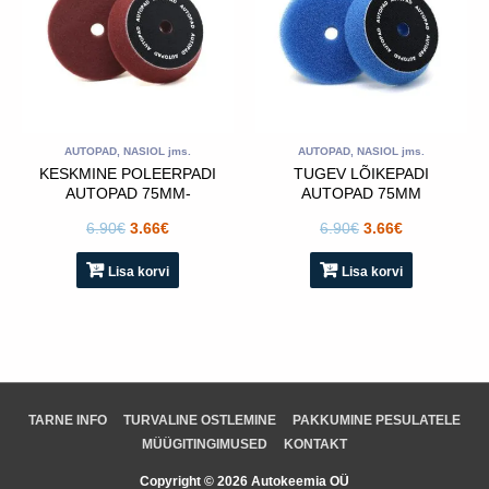
AUTOPAD, NASIOL jms.
AUTOPAD, NASIOL jms.
KESKMINE POLEERPADI
TUGEV LÕIKEPADI
AUTOPAD 75MM-
AUTOPAD 75MM
KASTANIPUNANE
POLEERPADI- SININE
6.90
€
3.66
€
6.90
€
3.66
€
Lisa korvi
Lisa korvi
TARNE INFO
TURVALINE OSTLEMINE
PAKKUMINE PESULATELE
MÜÜGITINGIMUSED
KONTAKT
Copyright © 2026 Autokeemia OÜ