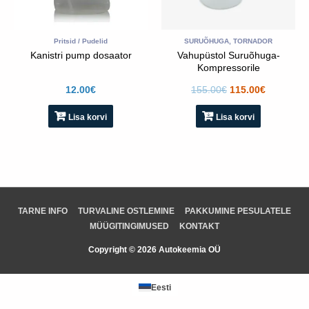
Pritsid / Pudelid
SURUÕHUGA, TORNADOR
Kanistri pump dosaator
Vahupüstol Suruõhuga-
Kompressorile
12.00
€
155.00
€
115.00
€
Lisa korvi
Lisa korvi
TARNE INFO
TURVALINE OSTLEMINE
PAKKUMINE PESULATELE
MÜÜGITINGIMUSED
KONTAKT
Copyright © 2026 Autokeemia OÜ
Eesti