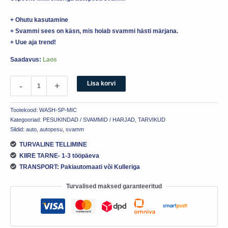
+ Ohutu kasutamine
+ Svammi sees on käsn, mis hoiab svammi hästi märjana.
+ Uue aja trend!
Saadavus:
Laos
Lisa korvi
-
+
Tootekood:
WASH-SP-MIC
Kategooriad:
PESUKINDAD / SVAMMID / HARJAD
,
TARVIKUD
Sildid:
auto
,
autopesu
,
svamm
TURVALINE TELLIMINE
KIIRE TARNE- 1-3 tööpäeva
TRANSPORT: Pakiautomaati või Kulleriga
Turvalised maksed garanteeritud