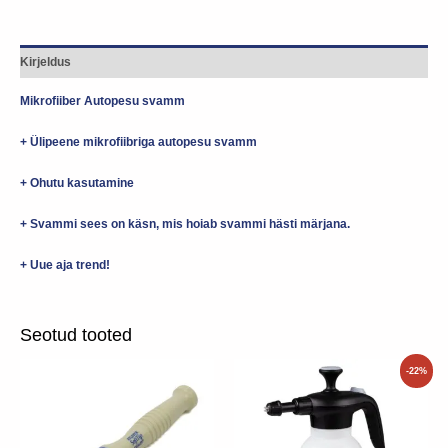
Kirjeldus
Mikrofiiber Autopesu svamm
+
Ülipeene mikrofiibriga autopesu svamm
+
Ohutu kasutamine
+
Svammi sees on käsn, mis hoiab svammi hästi märjana.
+
Uue aja trend!
Seotud tooted
Algne
Praegune
-22%
hind
hind
oli:
on:
45.00€.
35.00€.