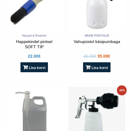
Harjad & Pintslid
MUUD PÜSTOLID
Happekindel pintsel
Vahupüstol käsipumbaga
SOFT TIP
22.00
€
45.00
€
35.00
€
Lisa korvi
Lisa korvi
Algne
Praegun
-26%
hind
hind
oli:
on:
155.00€.
115.00€.