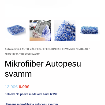
Autokeemia
/
AUTO VÄLIPESU
/
PESUKINDAD / SVAMMID / HARJAD
/
Mikrofiiber Autopesu svamm
Mikrofiiber Autopesu
svamm
13.90
€
6.99
€
Eelneva 30 päeva madalaim hind:
6.99
€
.
Ülipeene mikrofiibriga autopesu svamm