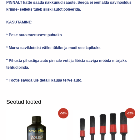
PINNALT kätte saada nakkunud saaste. Seega ei eemalda savihooldus
kriime- selleks tuleb siiski autot poleerida.
KASUTAMINE:
* Pese auto mustusest puhtaks
* Murra saviklotsist väike tükike ja mudi see lapikuks
* Pihusta pihustiga auto pinnale vett ja libista saviga mööda märjaks
tehtud pinda.
* Töötle saviga üle detaili kaupa terve auto.
Seotud tooted
Algne
Praegune
Algne
Praegune
-50%
-32%
hind
hind
hind
hind
oli:
on:
oli:
on:
15.50€.
7.75€.
14.50€.
9.90€.