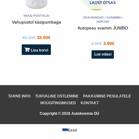
LAOST OTSAS
MUUD PÜSTOLID
PESUKINDAD / SVAMMID /
Vahupüstol käsipumbaga
HARJAD
Autopesu svamm JUMBO
45.00
€
35.00
€
4.90
€
3.90
€
Lisa korvi
Loe edasi
TARNE INFO
TURVALINE OSTLEMINE
PAKKUMINE PESULATELE
MÜÜGITINGIMUSED
KONTAKT
Copyright © 2026 Autokeemia OÜ
Eesti