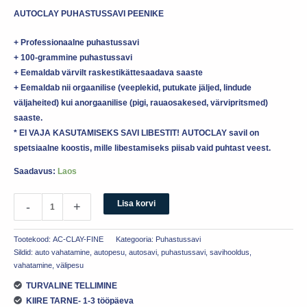
AUTOCLAY PUHASTUSSAVI PEENIKE
+ Professionaalne puhastussavi
+ 100-grammine puhastussavi
+ Eemaldab värvilt raskestikättesaadava saaste
+ Eemaldab nii orgaanilise (veeplekid, putukate jäljed, lindude
väljaheited) kui anorgaanilise (pigi, rauaosakesed, värvipritsmed)
saaste.
* EI VAJA KASUTAMISEKS SAVI LIBESTIT! AUTOCLAY savil on
spetsiaalne koostis, mille libestamiseks piisab vaid puhtast veest.
Saadavus:
Laos
Lisa korvi
-
+
Tootekood:
AC-CLAY-FINE
Kategooria:
Puhastussavi
Sildid:
auto vahatamine
,
autopesu
,
autosavi
,
puhastussavi
,
savihooldus
,
vahatamine
,
välipesu
TURVALINE TELLIMINE
KIIRE TARNE- 1-3 tööpäeva