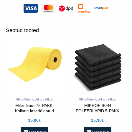
Seotud tooted
Mikrofiiber lapid ja rätikud
Mikrofiiber lapid ja rätikud
Mikrofiiber 75-PAKK-
MIKROFIIBER
Kollane laserlõigatud
POLEERLAPID 5-PAKK
30x30cm
(40X40) PEHMETE
35.00
€
15.90
€
ÄÄRTEGA- MUST