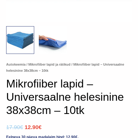
Autokeemia
/
Mikrofiiber lapid ja rätikud
/ Mikrofiiber lapid – Universaalne
helesinine 38x38cm – 10tk
Mikrofiiber lapid –
Universaalne helesinine
38x38cm – 10tk
17.90
€
12.90
€
Eelneva 30 päeva madalaim hind:
12.90
€
.