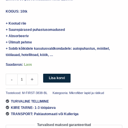
KOGUS: 10tk
+ Kootud riie
+ Suurepärased puhastusomadused
+ Absorbeeriv
+ Ülimalt pehme
+ Sobib kõikidele kasutusvaldkondadele: autopuhastus, mööbel,
töölauad, hotellitoad, köök, …
Saadavus:
Laos
Lisa korvi
-
+
Tootekood:
M-FIRST-3838-BL
Kategooria:
Mikrofiiber lapid ja rätikud
TURVALINE TELLIMINE
KIIRE TARNE- 1-3 tööpäeva
TRANSPORT: Pakiautomaati või Kulleriga
Turvalised maksed garanteeritud