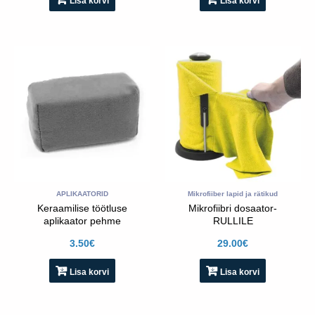
Lisa korvi
Lisa korvi
APLIKAATORID
Mikrofiiber lapid ja rätikud
Keraamilise töötluse
Mikrofiibri dosaator-
aplikaator pehme
RULLILE
(40*40*80mm)
3.50
€
29.00
€
Lisa korvi
Lisa korvi