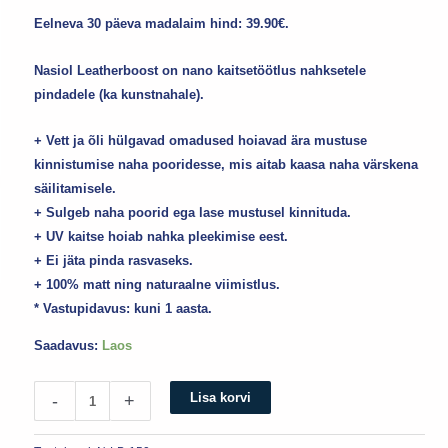
Eelneva 30 päeva madalaim hind:
39.90
€
.
Nasiol Leatherboost on nano kaitsetöötlus nahksetele
pindadele (ka kunstnahale).
+ Vett ja õli hülgavad omadused hoiavad ära mustuse
kinnistumise naha pooridesse, mis aitab kaasa naha värskena
säilitamisele.
+ Sulgeb naha poorid ega lase mustusel kinnituda.
+ UV kaitse hoiab nahka pleekimise eest.
+ Ei jäta pinda rasvaseks.
+ 100% matt ning naturaalne viimistlus.
* Vastupidavus: kuni 1 aasta.
Saadavus:
Laos
Lisa korvi
-
+