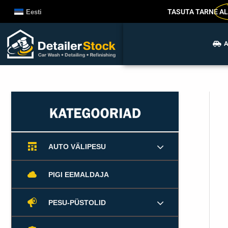
Liigu
TASUTA TARNE
AL
Eesti
sisu
juurde
A
AUTO VÄLIPESU
PIGI EEMALDAJA
PESU-PÜSTOLID