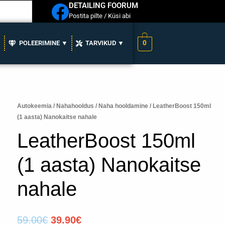
DETAILING FOORUM
Postita pilte / Küsi abi
0
▼
POLEERIMINE ▼
TARVIKUD ▼
LeatherBoost
Autokeemia
/
Nahahooldus
/
Naha hooldamine
/ LeatherBoost 150ml
Algne
Praegune
(1 aasta) Nanokaitse nahale
150ml
hind
hind
(1
LeatherBoost 150ml
aasta)
oli:
on:
Nanokaitse
(1 aasta) Nanokaitse
59.00€.
39.90€.
nahale
kogus
nahale
59.00
€
39.90
€