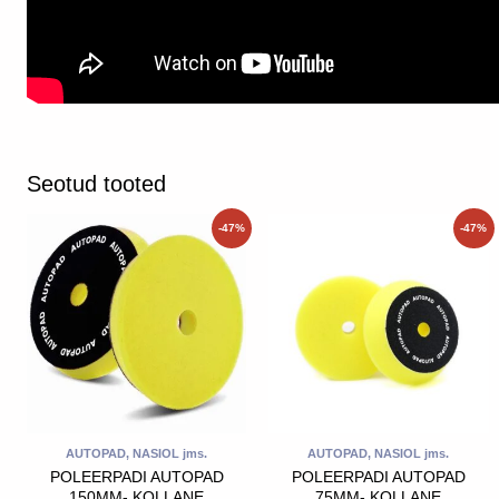
Seotud tooted
Algne
Praegune
Algne
Praegune
-47%
-47%
hind
hind
hind
hind
oli:
on:
oli:
on:
9.90€.
5.25€.
6.90€.
3.66€.
AUTOPAD, NASIOL jms.
AUTOPAD, NASIOL jms.
POLEERPADI AUTOPAD
POLEERPADI AUTOPAD
150MM- KOLLANE
75MM- KOLLANE