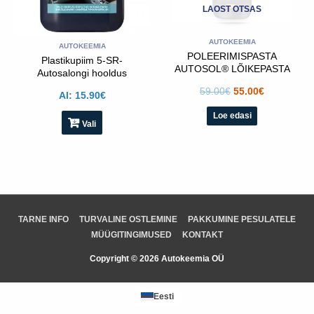
LAOST OTSAS
teha
toote
lehel
AUTOKEEMIA
AUTOKEEMIA
POLEERIMISPASTA
Plastikupiim 5-SR-
AUTOSOL® LÕIKEPASTA
Autosalongi hooldus
– DYNAMIC HEAVYCUT
59.00
€
55.00
€
PREMIUM
Al:
15.90
€
Loe edasi
Vali
TARNE INFO
TURVALINE OSTLEMINE
PAKKUMINE PESULATELE
MÜÜGITINGIMUSED
KONTAKT
Copyright © 2026 Autokeemia OÜ
Eesti