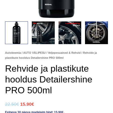
Autokeemia
/
AUTO VÄLIPESU
/
Veljepesuained & Rehvid
/ Rehvide ja
plastikute hooldus Detailershine PRO 500ml
Rehvide ja plastikute
hooldus Detailershine
PRO 500ml
22.50
€
15.90
€
Eelneva 30 päeva madalaim hind:
15.90
€
.