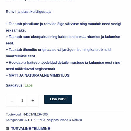
Rehvi- ja plastiku läigestaja:
+ Taastab plastikute ja rehvide õige värvuse ning muudab need veelgi
erksamaks.
+ Taastab auto uksepakud ning kaitseb neid määrdumise ja kulumise
eest.
+ Taastab tihendite originaalse väljanägemise ning kaitseb neid
määrdumise eest.
+ Hooldab ja kaitseb töödeldud detaile mustuse ja kulumise eest ning
need määrduvad aeglasemalt
+ MATT JA NATURAALNE VIIMISTLUS!
Saadavus:
Laos
Lisa korvi
-
+
Tootekood:
N-DETAILER-500
Kategooriad:
AUTOKEEMIA
,
Veljepesuained & Rehvid
TURVALINE TELLIMINE