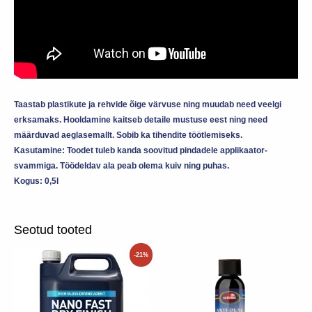
Taastab plastikute ja rehvide õige värvuse ning muudab need veelgi
erksamaks. Hooldamine kaitseb detaile mustuse eest ning need
määrduvad aeglasemallt. Sobib ka tihendite töötlemiseks.
Kasutamine: Toodet tuleb kanda soovitud pindadele applikaator-
svammiga. Töödeldav ala peab olema kuiv ning puhas.
Kogus: 0,5l
Seotud tooted
Sellel
-21%
tootel
on
mitu