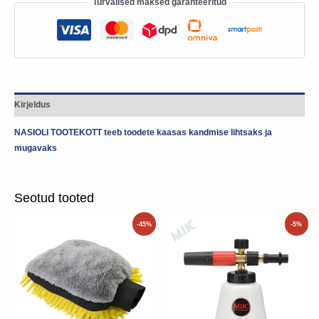
Turvalised maksed garanteeritud
Kirjeldus
NASIOLI TOOTEKOTT teeb toodete kaasas kandmise lihtsaks ja
mugavaks
Seotud tooted
Algne
Praegune
Algne
Praegune
-45%
-5%
hind
hind
hind
hind
oli:
on:
oli:
on:
11.90€.
6.50€.
95.00€.
90.25€.