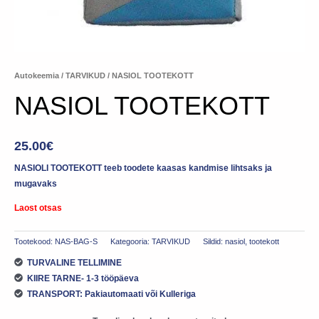
Autokeemia
/
TARVIKUD
/ NASIOL TOOTEKOTT
NASIOL TOOTEKOTT
25.00
€
NASIOLI TOOTEKOTT teeb toodete kaasas kandmise lihtsaks ja
mugavaks
Laost otsas
Tootekood:
NAS-BAG-S
Kategooria:
TARVIKUD
Sildid:
nasiol
,
tootekott
TURVALINE TELLIMINE
KIIRE TARNE- 1-3 tööpäeva
TRANSPORT: Pakiautomaati või Kulleriga