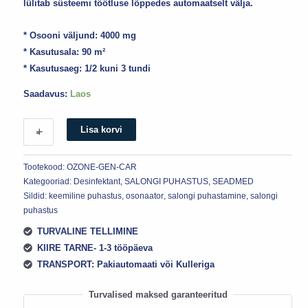
lülitab süsteemi töötluse lõppedes automaatselt välja.
* Osooni väljund: 4000 mg
* Kasutusala: 90 m²
* Kasutusaeg: 1/2 kuni 3 tundi
Saadavus:
Laos
Lisa korvi
+
-
Tootekood:
OZONE-GEN-CAR
Kategooriad:
Desinfektant
,
SALONGI PUHASTUS
,
SEADMED
Sildid:
keemiline puhastus
,
osonaator
,
salongi puhastamine
,
salongi
puhastus
TURVALINE TELLIMINE
KIIRE TARNE- 1-3 tööpäeva
TRANSPORT: Pakiautomaati või Kulleriga
Turvalised maksed garanteeritud