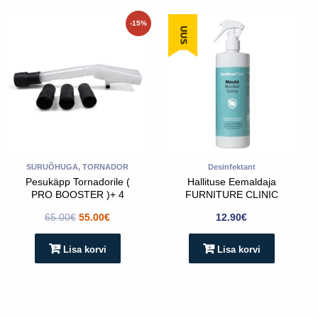
Algne
Praegune
-15%
UUS
hind
hind
oli:
on:
65.00€.
55.00€.
SURUÕHUGA, TORNADOR
Desinfektant
Pesukäpp Tornadorile (
Hallituse Eemaldaja
PRO BOOSTER )+ 4
FURNITURE CLINIC
adapterit
500ml
65.00
€
55.00
€
12.90
€
Lisa korvi
Lisa korvi