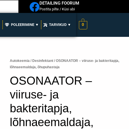
DETAILING FOORUM
Postita pilte / Küsi abi
0
▼
POLEERIMINE ▼
TARVIKUD ▼
OSONAATOR
Autokeemia
/
Desinfektant
/ OSONAATOR – viiruse- ja bakteritapja,
Algne
Praegune
lõhnaeemaldaja, õhupuhastaja
-
hind
hind
viiruse-
OSONAATOR –
ja
oli:
on:
bakteritapja,
viiruse- ja
450.00€.
290.00€.
lõhnaeemaldaja,
õhupuhastaja
bakteritapja,
kogus
lõhnaeemaldaja,