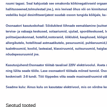
ruumi tagasi. Seal kahjustab see omakorda kõikinegatiivseid orgaanil
hallitusseened,tolmulestad jne.), mis levivad õhus või on kinnitunud 
vedeliku kujul desinfitseerijatest suudab osoon tungida kõikjale, k
Osonaatori kasutuskohad: Sõidukitest lõhnade eemaldamine (suitset
tervise- ja vabaaja keskused, solaariumid, ujulad, spordikeskused, lo
politseijaoskonnad, hotellid,restoranid, ööklubid, kauplused, köög
allergikutele, hotellitoad astmaatikutele, pesuruumid, puhkeruumid
tualettruumid, koolid, lasteaiad, klassiruumid, suitsuruumid, haigla
nõudepesuruumid jne.
Kasutusjuhend:Osonaator töötab tavalisel 220V elektrivoolul. Aseta
ning lülita seade tööle. Lase osonaatoril töötada mõned tunnid. Oso
keskmiselt 2-8 tundi. Töö lõppedes võta seade masinast/ruumist väl
Seadme kulu: Ainus kulu on kasutatav elektrivool, mis on võrdne ke
Seotud tooted