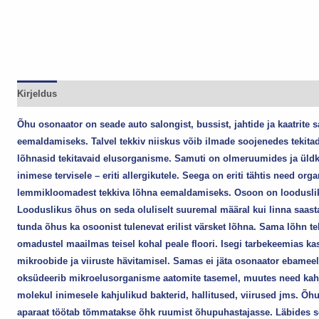
Kirjeldus
Õhu osonaator on seade auto salongist, bussist, jahtide ja kaatrite
eemaldamiseks. Talvel tekkiv niiskus võib ilmade soojenedes tekitad
lõhnasid tekitavaid elusorganisme. Samuti on olmeruumides ja üldk
inimese tervisele – eriti allergikutele. Seega on eriti tähtis need or
lemmikloomadest tekkiva lõhna eemaldamiseks. Osoon on looduslik 
Looduslikus õhus on seda oluliselt suuremal määral kui linna saast
tunda õhus ka osoonist tulenevat erilist värsket lõhna. Sama lõhn t
omadustel maailmas teisel kohal peale floori. Isegi tarbekeemias kas
mikroobide ja viiruste hävitamisel. Samas ei jäta osonaator ebameel
oksüdeerib mikroelusorganisme aatomite tasemel, muutes need kahj
molekul inimesele kahjulikud bakterid, hallitused, viirused jms. Õ
aparaat töötab tõmmatakse õhk ruumist õhupuhastajasse. Läbides s