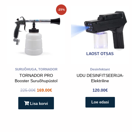
Algne
Praegune
-25%
hind
hind
oli:
on:
225.00€.
169.00€.
LAOST OTSAS
SURUÕHUGA, TORNADOR
Desinfektant
TORNADOR PRO
UDU DESINFITSEERIJA-
Booster Suruõhupüstol
Elektriline
225.00
€
169.00
€
120.00
€
Loe edasi
Lisa korvi