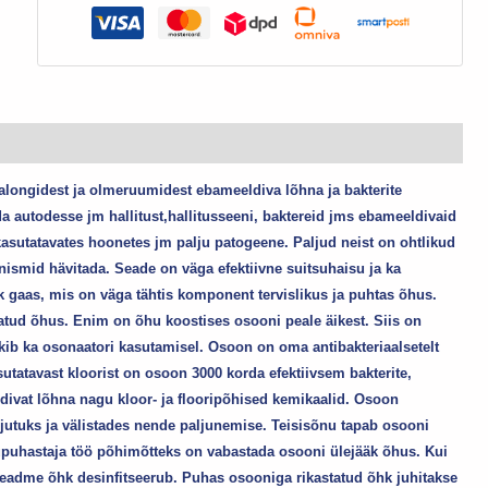
 salongidest ja olmeruumidest ebameeldiva lõhna ja bakterite
a autodesse jm hallitust,hallitusseeni, baktereid jms ebameeldivaid
asutatavates hoonetes jm palju patogeene. Paljud neist on ohtlikud
ganismid hävitada. Seade on väga efektiivne suitsuhaisu ja ka
gaas, mis on väga tähtis komponent tervislikus ja puhtas õhus.
atud õhus. Enim on õhu koostises osooni peale äikest. Siis on
ekib ka osonaatori kasutamisel. Osoon on oma antibakteriaalsetelt
utatavast kloorist on osoon 3000 korda efektiivsem bakterite,
divat lõhna nagu kloor- ja flooripõhised kemikaalid. Osoon
utuks ja välistades nende paljunemise. Teisisõnu tapab osooni
hupuhastaja töö põhimõtteks on vabastada osooni ülejääk õhus. Kui
eadme õhk desinfitseerub. Puhas osooniga rikastatud õhk juhitakse