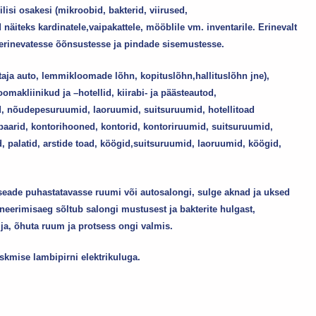
isi osakesi (mikroobid, bakterid, viirused,
näiteks kardinatele,vaipakattele, mööblile vm. inventarile. Erinevalt
a erinevatesse õõnsustesse ja pindade sisemustesse.
aja auto, lemmikloomade lõhn, kopituslõhn,hallituslõhn jne),
omakliinikud ja –hotellid, kiirabi- ja päästeautod,
id, nõudepesuruumid, laoruumid, suitsuruumid, hotellitoad
,baarid, kontorihooned, kontorid, kontoriruumid, suitsuruumid,
d, palatid, arstide toad, köögid,suitsuruumid, laoruumid, köögid,
 seade puhastatavasse ruumi või autosalongi, sulge aknad ja uksed
neerimisaeg sõltub salongi mustusest ja bakterite hulgast,
ja, õhuta ruum ja protsess ongi valmis.
skmise lambipirni elektrikuluga.