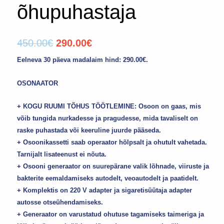
õhupuhastaja
450.00
€
290.00
€
Eelneva 30 päeva madalaim hind:
290.00
€
.
OSONAATOR
+ KOGU RUUMI TÕHUS TÖÖTLEMINE: Osoon on gaas, mis
võib tungida nurkadesse ja pragudesse, mida tavaliselt on
raske puhastada või keeruline juurde pääseda.
+ Osoonikassetti saab operaator hõlpsalt ja ohutult vahetada.
Tarnijalt lisateenust ei nõuta.
+ Osooni generaator on suurepärane valik lõhnade, viiruste ja
bakterite eemaldamiseks autodelt, veoautodelt ja paatidelt.
+ Komplektis on 220 V adapter ja sigaretisüütaja adapter
autosse otseühendamiseks.
+ Generaator on varustatud ohutuse tagamiseks taimeriga ja