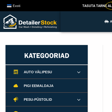
Liigu
TASUTA TARNE
AL
Eesti
sisu
juurde
A
AUTO VÄLIPESU
PIGI EEMALDAJA
PESU-PÜSTOLID