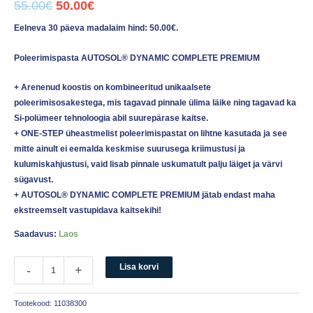
55.00
€
50.00
€
Eelneva 30 päeva madalaim hind:
50.00
€
.
Poleerimispasta AUTOSOL® DYNAMIC COMPLETE PREMIUM
+ Arenenud koostis on kombineeritud unikaalsete
poleerimisosakestega, mis tagavad pinnale ülima läike ning tagavad ka
Si-polümeer tehnoloogia abil suurepärase kaitse.
+ ONE-STEP üheastmelist poleerimispastat on lihtne kasutada ja see
mitte ainult ei eemalda keskmise suurusega kriimustusi ja
kulumiskahjustusi, vaid lisab pinnale uskumatult palju läiget ja värvi
sügavust.
+ AUTOSOL® DYNAMIC COMPLETE PREMIUM jätab endast maha
ekstreemselt vastupidava kaitsekihi!
Saadavus:
Laos
Lisa korvi
-
+
Tootekood:
11038300