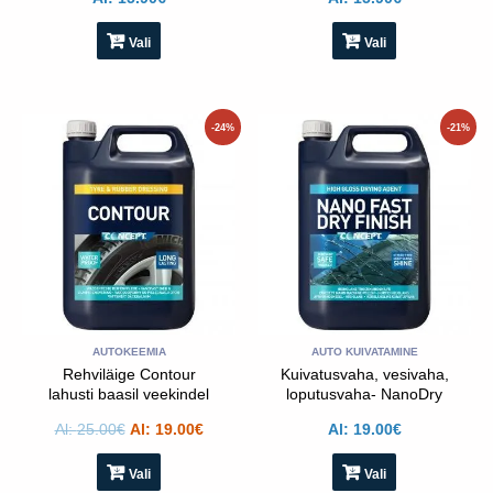
Vali
Vali
Sellel
Sellel
-24%
-21%
tootel
tootel
on
on
mitu
mitu
varianti.
varianti.
Valikud
Valikud
saab
saab
teha
teha
toote
toote
lehel
lehel
AUTOKEEMIA
AUTO KUIVATAMINE
Rehviläige Contour
Kuivatusvaha, vesivaha,
lahusti baasil veekindel
loputusvaha- NanoDry
Fast finish 1:50
Al:
25.00
€
Al:
19.00
€
Al:
19.00
€
Vali
Vali