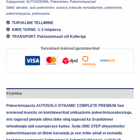
Kategooriad:
AUTOKEEMIA
,
Poleerimine
,
Poleerimispastad
Sildid:
abrasiiv
,
auto poleerimine
,
autosol
,
kriimude eemaldamine
,
poleerimine
,
poleerimispasta
,
poleerpasta
TURVALINE TELLIMINE
KIIRE TARNE- 1-3 tööpäeva
TRANSPORT: Pakiautomaati või Kulleriga
Turvalised maksed garanteeritud
Kirjeldus
Poleerimispasta AUTOSOL® DYNAMIC COMPLETE PREMIUM
See
arenenud koostis on kombineeritud unikaalsete poleerimisosakestega,
mis tagavad pinnale ülima läike ning tagavad ka Si-polümeer
tehnoloogia abil suurepärase kaitse. Seda ONE-STEP üheastmelist
poleerimispastat on lihtne kasutada ja see mitte ainult ei eemalda