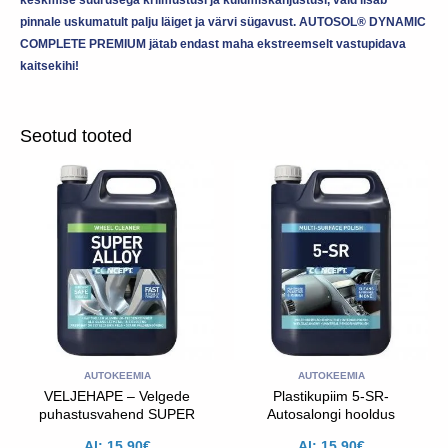
keskmise suurusega kriimustusi ja kulumiskahjustusi, vaid lisab
pinnale uskumatult palju läiget ja värvi sügavust. AUTOSOL® DYNAMIC
COMPLETE PREMIUM jätab endast maha ekstreemselt vastupidava
kaitsekihi!
Seotud tooted
Sellel
Sellel
tootel
tootel
on
on
mitu
mitu
varianti.
varianti.
Valikud
Valikud
saab
saab
teha
teha
toote
toote
lehel
lehel
AUTOKEEMIA
AUTOKEEMIA
VELJEHAPE – Velgede
Plastikupiim 5-SR-
puhastusvahend SUPER
Autosalongi hooldus
ALLOY
Al:
15.90
€
Al:
15.90
€