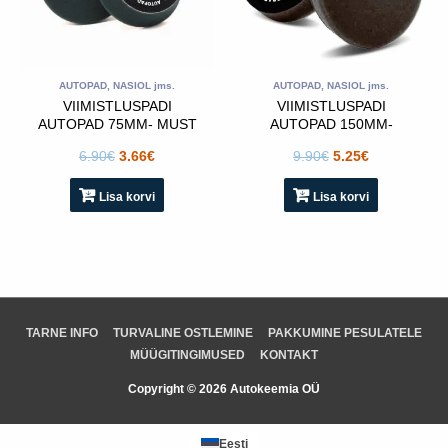
AUTOPAD, NASIOL jms.
AUTOPAD, NASIOL jms.
VIIMISTLUSPADI
VIIMISTLUSPADI
AUTOPAD 75MM- MUST
AUTOPAD 150MM-
MUST
6.90
€
3.66
€
9.90
€
5.25
€
Lisa korvi
Lisa korvi
TARNE INFO
TURVALINE OSTLEMINE
PAKKUMINE PESULATELE
MÜÜGITINGIMUSED
KONTAKT
Copyright © 2026 Autokeemia OÜ
Eesti