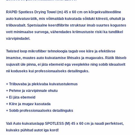
RAPID Spotless Drying Towel (m) 45 x 60 cm on kõrgekvaliteediline
auto kuivatusrätik, mis võimaldab kuivatada sõiduki kiiresti, ohutult ja
triibuvabalt. Spetsiaalne keerdfiibrite struktuur imab suurtes kogustes
vett minimaalse survega, vähendades kriimustuste riski ka tundlikel
värvipindadel.
Twisted loop mikrofiiber tehnoloogia tagab vee kiire ja efektiivse
imamise, muutes auto kuivatamise lihtsaks ja mugavaks. Rätik libiseb
sujuvalt üle pinna, ei jäta ebemeid ega veeplekke ning sobib ideaalselt
nii koduseks kui professionaalseks detailinguks.
+ Triibuvaba ja plekivaba kuivatustulemus
+ Pehme ja värvipinnale ohutu
+ Ei jäta ebemeid
+ Kiire ja mugav kasutada
+ Sobib professionaalseks detailinguks
Vali Auto kuivatuslapp SPOTLESS (M) 45 x 60 cm ja naudi perfektset,
kuivaks pühitud autot iga kord!