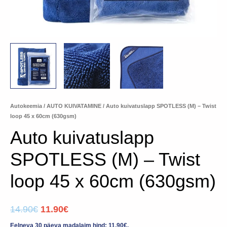
Autokeemia
/
AUTO KUIVATAMINE
/ Auto kuivatuslapp SPOTLESS (M) – Twist
loop 45 x 60cm (630gsm)
Auto kuivatuslapp
SPOTLESS (M) – Twist
loop 45 x 60cm (630gsm)
14.90
€
11.90
€
Eelneva 30 päeva madalaim hind:
11.90
€
.