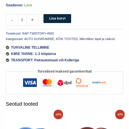
Saadavus:
Laos
Lisa korvi
-
+
Tootekood:
RAP-TWISTDRY-4560
Kategooriad:
AUTO KUIVATAMINE
,
KÕIK TOOTED
,
Mikrofiiber lapid ja rätikud
TURVALINE TELLIMINE
KIIRE TARNE- 1-3 tööpäeva
TRANSPORT: Pakiautomaati või Kulleriga
Turvalised maksed garanteeritud
Seotud tooted
Algne
Praegune
Algne
Praegune
-47%
-47%
hind
hind
hind
hind
oli:
on:
oli:
on:
6.90€.
3.66€.
6.90€.
3.66€.