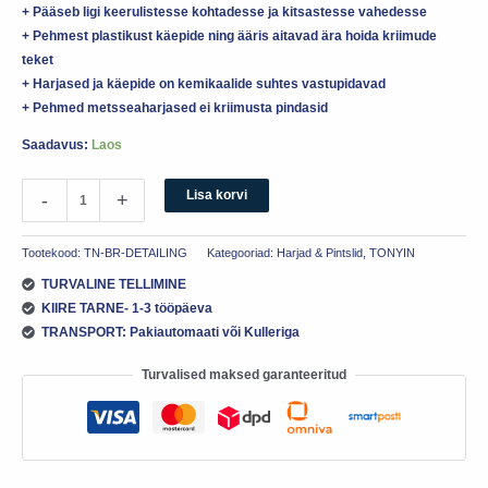
+ Pääseb ligi keerulistesse kohtadesse ja kitsastesse vahedesse
+ Pehmest plastikust käepide ning ääris aitavad ära hoida kriimude
teket
+ Harjased ja käepide on kemikaalide suhtes vastupidavad
+ Pehmed metsseaharjased ei kriimusta pindasid
Saadavus:
Laos
Lisa korvi
-
+
Tootekood:
TN-BR-DETAILING
Kategooriad:
Harjad & Pintslid
,
TONYIN
TURVALINE TELLIMINE
KIIRE TARNE- 1-3 tööpäeva
TRANSPORT: Pakiautomaati või Kulleriga
Turvalised maksed garanteeritud