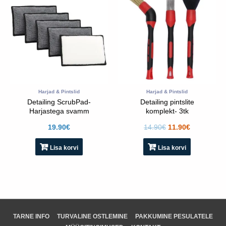
oli:
on:
14.90€.
11.90€.
Harjad & Pintslid
Harjad & Pintslid
Detailing ScrubPad-
Detailing pintslite
Harjastega svamm
komplekt- 3tk
sisepindade pesuks 4TK
19.90
€
14.90
€
11.90
€
Lisa korvi
Lisa korvi
TARNE INFO
TURVALINE OSTLEMINE
PAKKUMINE PESULATELE