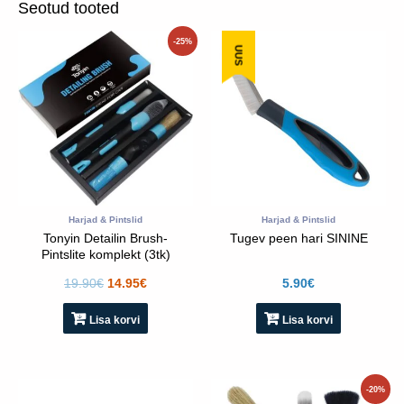
Seotud tooted
Algne
Praegune
-25%
UUS
hind
hind
oli:
on:
19.90€.
14.95€.
Harjad & Pintslid
Harjad & Pintslid
Tonyin Detailin Brush-
Tugev peen hari SININE
Pintslite komplekt (3tk)
19.90
€
14.95
€
5.90
€
Lisa korvi
Lisa korvi
Algne
Praegune
-20%
hind
hind