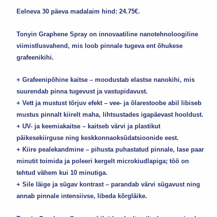
Eelneva 30 päeva madalaim hind:
24.75
€
.
Tonyin Graphene Spray on innovaatiline nanotehnoloogiline
viimistlusvahend, mis loob pinnale tugeva ent õhukese
grafeenikihi.
+ Grafeenipõhine kaitse – moodustab elastse nanokihi, mis
suurendab pinna tugevust ja vastupidavust.
+ Vett ja mustust tõrjuv efekt – vee- ja õlarestoobe abil libiseb
mustus pinnalt kiirelt maha, lihtsustades igapäevast hooldust.
+ UV- ja keemiakaitse – kaitseb värvi ja plastikut
päikesekiirguse ning keskkonnaoksüdatsioonide eest.
+ Kiire pealekandmine – pihusta puhastatud pinnale, lase paar
minutit toimida ja poleeri kergelt micro­kiudlapiga; töö on
tehtud vähem kui 10 minutiga.
+ Sile läige ja sügav kontrast – parandab värvi sügavust ning
annab pinnale intensiivse, libeda kõrgläike.