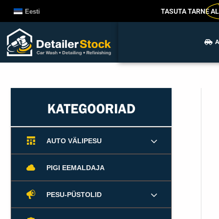
Liigu
TASUTA TARNE
AL
Eesti
sisu
juurde
A
AUTO VÄLIPESU
PIGI EEMALDAJA
PESU-PÜSTOLID