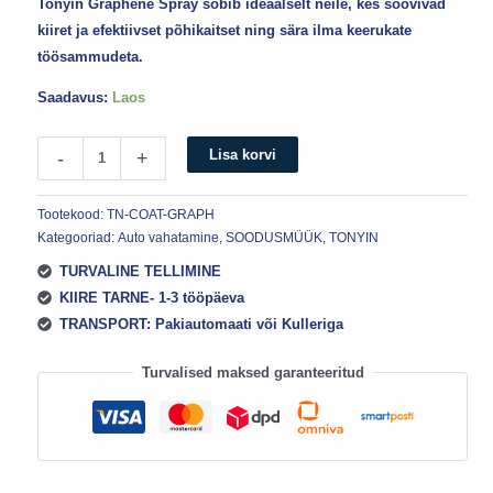
Tonyin Graphene Spray sobib ideaalselt neile, kes soovivad
kiiret ja efektiivset põhikaitset ning sära ilma keerukate
töösammudeta.
Saadavus:
Laos
Lisa korvi
-
+
Tootekood:
TN-COAT-GRAPH
Kategooriad:
Auto vahatamine
,
SOODUSMÜÜK
,
TONYIN
TURVALINE TELLIMINE
KIIRE TARNE- 1-3 tööpäeva
TRANSPORT: Pakiautomaati või Kulleriga
Turvalised maksed garanteeritud