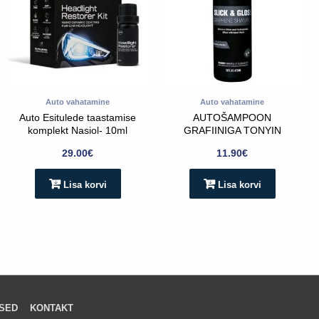
Auto vahatamine
Auto vahatamine
Auto Esitulede taastamise
AUTOŠAMPOON
komplekt Nasiol- 10ml
GRAFIINIGA TONYIN
473ml
29.00
€
11.90
€
Lisa korvi
Lisa korvi
SED
KONTAKT