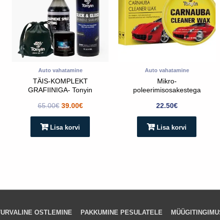
Auto vahatamine
Auto vahatamine
TÄIS-KOMPLEKT
Mikro-
GRAFIINIGA- Tonyin
poleerimisosakestega
Autovaha TONYIN
65.00
€
39.00
€
22.50
€
CARNAUBA CLEANER
230g
Lisa korvi
Lisa korvi
TURVALINE OSTLEMINE
PAKKUMINE PESULATELE
MÜÜGITINGIMU