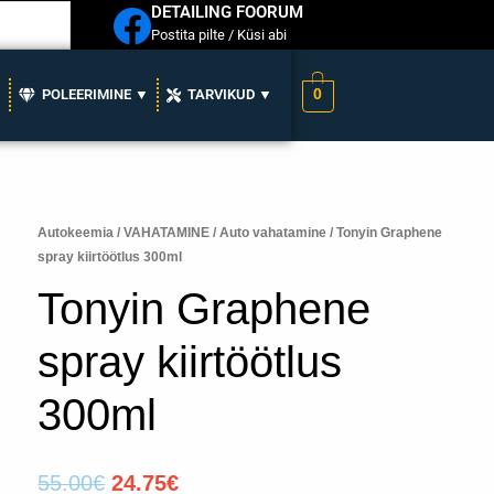
DETAILING FOORUM
Postita pilte / Küsi abi
0
▼
POLEERIMINE ▼
TARVIKUD ▼
Tonyin
Autokeemia
/
VAHATAMINE
/
Auto vahatamine
/ Tonyin Graphene
Algne
Praegune
spray kiirtöötlus 300ml
Graphene
hind
hind
spray
Tonyin Graphene
kiirtöötlus
oli:
on:
300ml
spray kiirtöötlus
55.00€.
24.75€.
kogus
300ml
55.00
€
24.75
€