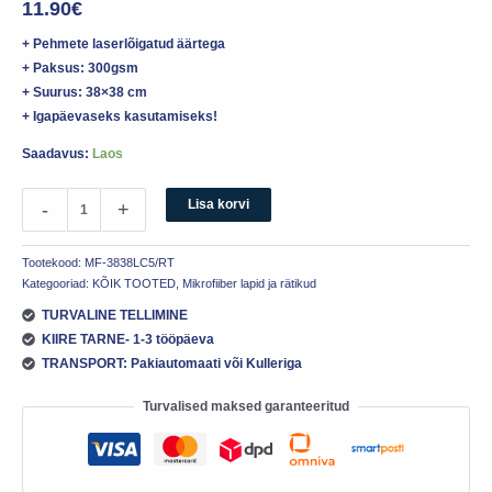
11.90
€
+ Pehmete laserlõigatud äärtega
+ Paksus: 300gsm
+ Suurus: 38×38 cm
+ Igapäevaseks kasutamiseks!
Saadavus:
Laos
Lisa korvi
-
+
Tootekood:
MF-3838LC5/RT
Kategooriad:
KÕIK TOOTED
,
Mikrofiiber lapid ja rätikud
TURVALINE TELLIMINE
KIIRE TARNE- 1-3 tööpäeva
TRANSPORT: Pakiautomaati või Kulleriga
Turvalised maksed garanteeritud