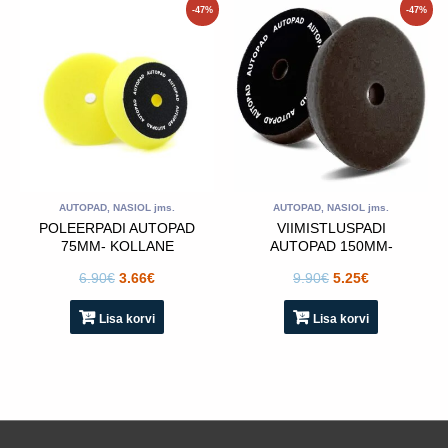
Algne
Praegune
Algne
Praegune
-47%
-47%
hind
hind
hind
hind
oli:
on:
oli:
on:
6.90€.
3.66€.
9.90€.
5.25€.
AUTOPAD, NASIOL jms.
AUTOPAD, NASIOL jms.
POLEERPADI AUTOPAD
VIIMISTLUSPADI
75MM- KOLLANE
AUTOPAD 150MM-
MUST
6.90
€
3.66
€
9.90
€
5.25
€
Lisa korvi
Lisa korvi