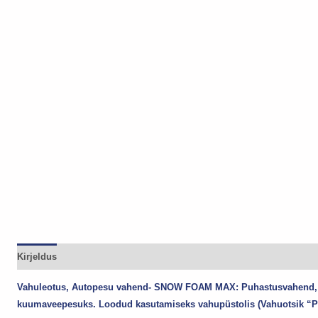
Kirjeldus
Vahuleotus, Autopesu vahend- SNOW FOAM MAX: Puhastusvahend, mä
kuumaveepesuks. Loodud kasutamiseks vahupüstolis
(Vahuotsik 