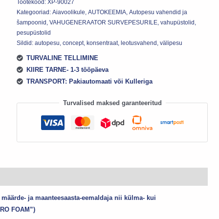
Tootekood:
XP-90027
Kategooriad:
Aiavoolikule
,
AUTOKEEMIA
,
Autopesu vahendid ja
šampoonid
,
VAHUGENERAATOR SURVEPESURILE
,
vahupüstolid,
pesupüstolid
Sildid:
autopesu
,
concept
,
konsentraat
,
leotusvahend
,
välipesu
TURVALINE TELLIMINE
KIIRE TARNE- 1-3 tööpäeva
TRANSPORT: Pakiautomaati või Kulleriga
Turvalised maksed garanteeritud
ärde- ja maanteesaasta-eemaldaja nii külma- kui
“PRO FOAM”)