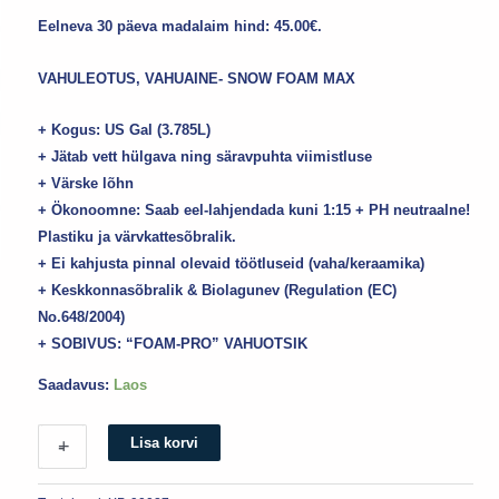
Eelneva 30 päeva madalaim hind:
45.00
€
.
VAHULEOTUS, VAHUAINE- SNOW FOAM MAX
+ Kogus: US Gal (3.785L)
+ Jätab vett hülgava ning säravpuhta viimistluse
+ Värske lõhn
+ Ökonoomne: Saab eel-lahjendada kuni 1:15 + PH neutraalne!
Plastiku ja värvkattesõbralik.
+ Ei kahjusta pinnal olevaid töötluseid (vaha/keraamika)
+ Keskkonnasõbralik & Biolagunev (Regulation (EC)
No.648/2004)
+ SOBIVUS: “FOAM-PRO” VAHUOTSIK
Saadavus:
Laos
Lisa korvi
+
-