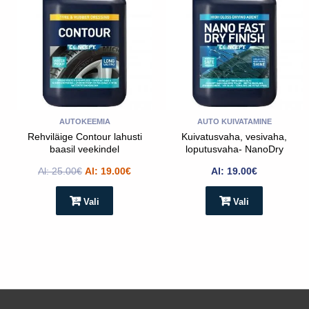
on
on
mitu
mitu
varianti.
varianti.
Valikud
Valikud
saab
saab
teha
teha
toote
toote
AUTOKEEMIA
AUTO KUIVATAMINE
lehel
lehel
Rehviläige Contour lahusti
Kuivatusvaha, vesivaha,
baasil veekindel
loputusvaha- NanoDry
Fast finish 1:50
Al:
25.00
€
Al:
19.00
€
Al:
19.00
€
Vali
Vali