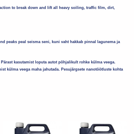
ion to break down and lift all heavy soiling, traffic film, dirt,
d peaks peal seisma seni, kuni vaht hakkab pinnal lagunema ja
. Pärast kasutamist loputa autot põhjalikult rohke külma veega.
mist külma veega maha jahutada. Pesujärgsete nanotöötluste kohta
Sellel
Sellel
tootel
tootel