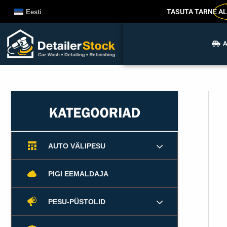
Liigu
TASUTA TARNE
AL
Eesti
sisu
juurde
A
AUTO VÄLIPESU
PIGI EEMALDAJA
PESU-PÜSTOLID