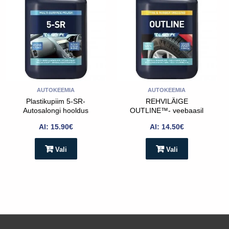
on
on
mitu
mitu
varianti.
varianti.
Valikud
Valikud
saab
saab
teha
teha
toote
toote
AUTOKEEMIA
AUTOKEEMIA
lehel
lehel
Plastikupiim 5-SR-
REHVILÄIGE
Autosalongi hooldus
OUTLINE™- veebaasil
Al:
15.90
€
Al:
14.50
€
Vali
Vali