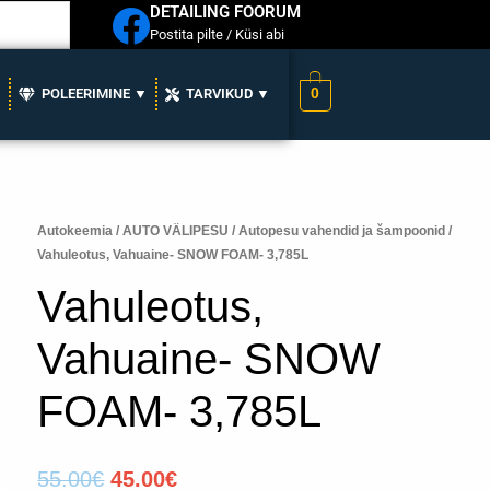
DETAILING FOORUM
Postita pilte / Küsi abi
0
▼
POLEERIMINE ▼
TARVIKUD ▼
Vahuleotus,
Autokeemia
/
AUTO VÄLIPESU
/
Autopesu vahendid ja šampoonid
/
Algne
Praegune
Vahuleotus, Vahuaine- SNOW FOAM- 3,785L
Vahuaine-
hind
hind
SNOW
Vahuleotus,
FOAM-
oli:
on:
3,785L
Vahuaine- SNOW
55.00€.
45.00€.
kogus
FOAM- 3,785L
55.00
€
45.00
€