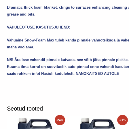
Dramatic thick foam blanket, clings to surfaces enhancing cleaning act
grease and oils.
VAHULEOTUSE KASUTUSJUHEND:
Vahuaine Snow-Foam Max tuleb kanda pinnale vahuotsikuga ja vahen
maha voolama.
NB! Ära lase vahendil pinnale kuivada- see võib jätta pinnale plekke
Kuuma ilma korral on soovituslik auto pinnad enne vahendi kasuta
saate rohkem infot Nasioli kodulehelt:
NANOKAITSED AUTOLE
Seotud tooted
Sellel
Sellel
-24%
-21%
tootel
tootel