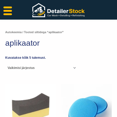
Liigu
sisu
juurde
Autokeemia
/ Tooted siltidega “aplikaator”
aplikaator
Kuvatakse kõik 5 tulemust.