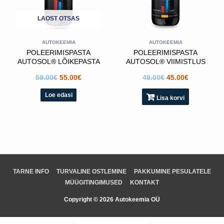
LAOST OTSAS
AUTOKEEMIA
AUTOKEEMIA
POLEERIMISPASTA
POLEERIMISPASTA
AUTOSOL® LÕIKEPASTA
AUTOSOL® VIIMISTLUS
– DYNAMIC HEAVYCUT
– DYNAMIC MIRROR
59.00
€
55.00
€
49.00
€
45.00
€
PREMIUM
FINISH PREMIUM
Loe edasi
Lisa korvi
TARNE INFO
TURVALINE OSTLEMINE
PAKKUMINE PESULATELE
MÜÜGITINGIMUSED
KONTAKT
Copyright © 2026 Autokeemia OÜ