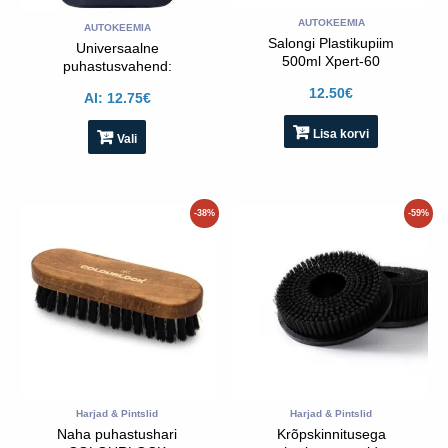
lehel
AUTOKEEMIA
AUTOKEEMIA
Salongi Plastikupiim
Universaalne
500ml Xpert-60
puhastusvahend:
MASTER CLEANER+
12.50
€
Al:
12.75
€
1:200
Lisa korvi
Vali
Algne
Praegune
Algne
Praegune
-38%
-59%
hind
hind
hind
hind
oli:
on:
oli:
on:
12.00€.
7.50€.
15.90€.
6.50€.
Harjad & Pintslid
Harjad & Pintslid
Naha puhastushari
Krõpskinnitusega