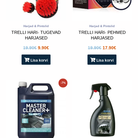
Harjad & Pintslid
Harjad & Pintslid
TRELLI HARI- TUGEVAD
TRELLI HARI- PEHMED
HARJASED
HARJASED
19.90
€
9.90
€
19.90
€
17.90
€
Lisa korvi
Lisa korvi
Sellel
-7%
tootel
on
mitu
varianti.
Valikud
saab
teha
toote