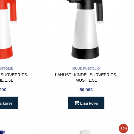
ÜSTOLID
MUUD PÜSTOLID
 SURVEPRITS-
LAHUSTI KINDEL SURVEPRITS-
E 1,5L
MUST 1,5L
00
€
50.00
€
a korvi
Lisa korvi
Algne
Praegune
-30%
hind
hind