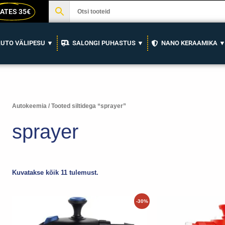
ATES 35€
UTO VÄLIPESU ▼
SALONGI PUHASTUS ▼
NANO KERAAMIKA 
Autokeemia
/ Tooted siltidega “sprayer”
sprayer
Kuvatakse kõik 11 tulemust.
Algne
Praegune
-30%
hind
hind
oli:
on: