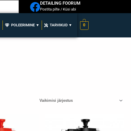
DETAILING FOORUM
Postita pilte / Küsi abi
0
▼
POLEERIMINE ▼
TARVIKUD ▼