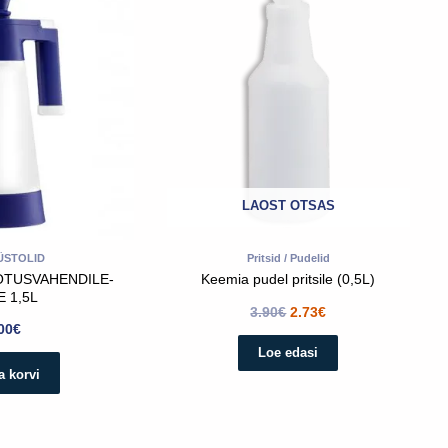
oli:
on:
3.90€.
2.73€.
LAOST OTSAS
ÜSTOLID
Pritsid / Pudelid
OTUSVAHENDILE-
Keemia pudel pritsile (0,5L)
E 1,5L
3.90
€
2.73
€
00
€
Loe edasi
a korvi