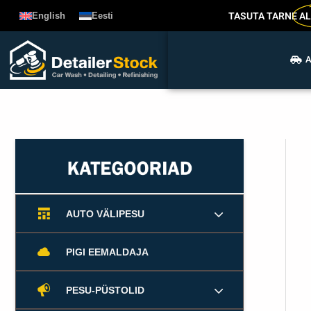
Liigu
TASUTA TARNE
AL
English
Eesti
sisu
juurde
A
AUTO VÄLIPESU
PIGI EEMALDAJA
PESU-PÜSTOLID