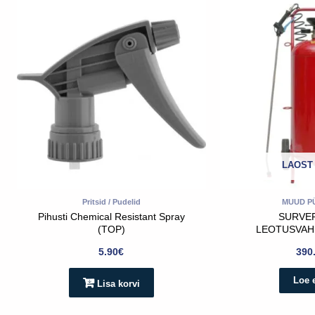
LAOST
Pritsid / Pudelid
MUUD P
Pihusti Chemical Resistant Spray
SURVEP
(TOP)
LEOTUSVAHE
5.90
€
390
Loe 
Lisa korvi