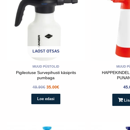
49.90€.
35.00€.
LAOST OTSAS
MUUD PÜSTOLID
MUUD P
Pigileotuse Survepihusti käsiprits
HAPPEKINDEL
pumbaga
PUNAN
49.90
€
35.00
€
45.
Loe edasi
Lis