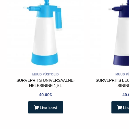
MUUD PÜSTOLID
MUUD P
SURVEPRITS UNIVERSAALNE-
SURVEPRITS LE
HELESININE 1,5L
SININ
40.00
€
40.
Lisa korvi
Lis