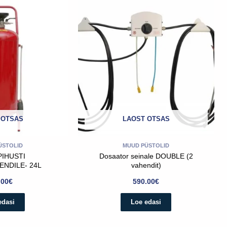
 OTSAS
LAOST OTSAS
ÜSTOLID
MUUD PÜSTOLID
IHUSTI
Dosaator seinale DOUBLE (2
NDILE- 24L
vahendit)
.00
€
590.00
€
edasi
Loe edasi