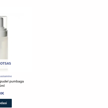
 OTSAS
astamine
 pudel pumbaga
5ml
50
€
edasi