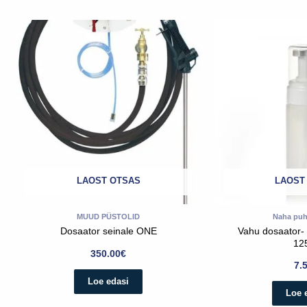
LAOST OTSAS
LAOST
MUUD PÜSTOLID
Naha puh
Dosaator seinale ONE
Vahu dosaator-
12
350.00
€
7.
Loe edasi
Loe 