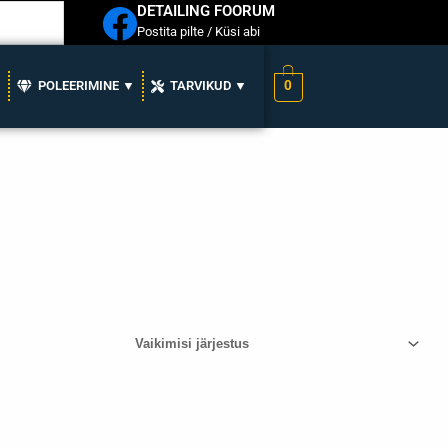
DETAILING FOORUM
Postita pilte / Küsi abi
0
▼
POLEERIMINE ▼
TARVIKUD ▼