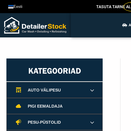
Liigu
TASUTA TARNE
AL
Eesti
sisu
juurde
A
AUTO VÄLIPESU
PIGI EEMALDAJA
PESU-PÜSTOLID