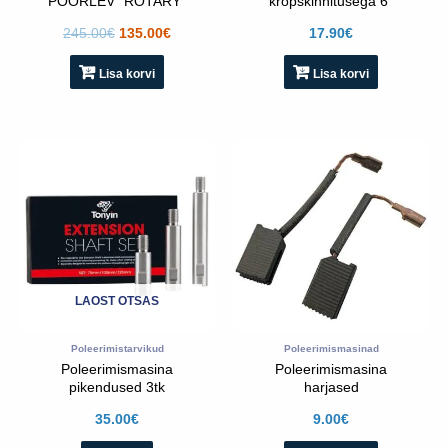
PÖÖRLEV “ROTARY”
krõpskinnitusega 6″
245.00
€
135.00
€
17.90
€
Lisa korvi
Lisa korvi
LAOST OTSAS
Poleerimistarvikud
Poleerimismasinad
Poleerimismasina
Poleerimismasina
pikendused 3tk
harjased
35.00
€
9.00
€