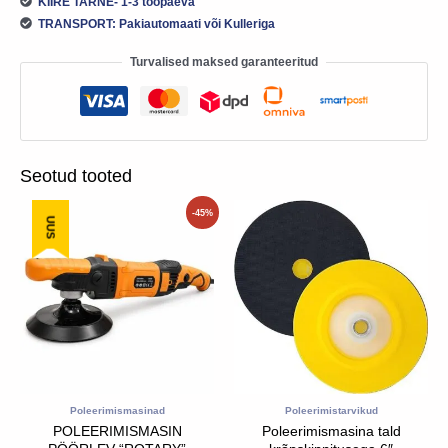
KIIRE TARNE- 1-3 tööpäeva
TRANSPORT: Pakiautomaati või Kulleriga
Turvalised maksed garanteeritud
Seotud tooted
Algne
Praegune
-45%
UUS
hind
hind
oli:
on:
245.00€.
135.00€.
Poleerimismasinad
Poleerimistarvikud
POLEERIMISMASIN
Poleerimismasina tald