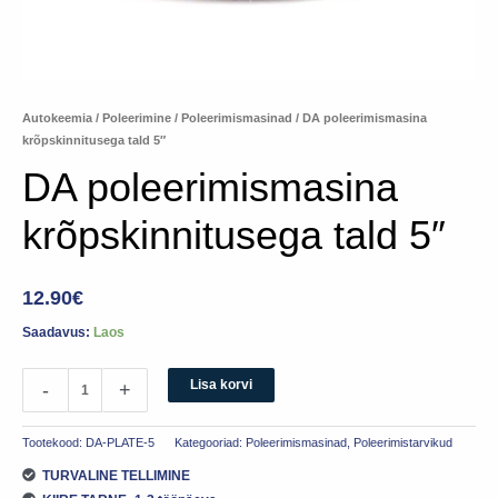
Autokeemia
/
Poleerimine
/
Poleerimismasinad
/ DA poleerimismasina
krõpskinnitusega tald 5″
DA poleerimismasina
krõpskinnitusega tald 5″
12.90
€
Saadavus:
Laos
Lisa korvi
-
+
Tootekood:
DA-PLATE-5
Kategooriad:
Poleerimismasinad
,
Poleerimistarvikud
TURVALINE TELLIMINE