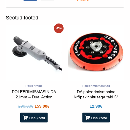
Seotud tooted
Algne
Praegune
-45%
hind
hind
oli:
on:
290.00€.
159.00€.
Poleerimine
Poleerimismasinad
POLEERIMISMASIN DA
DA poleerimismasina
21mm – Dual Action
krõpskinnitusega tald 5″
polisher
290.00
€
159.00
€
12.90
€
Lisa korvi
Lisa korvi