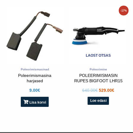
Algne
Praegun
-17%
hind
hind
oli:
on:
640.00€.
529.00€.
LAOST OTSAS
Poleerimismasinad
Poleerimine
Poleerimismasina
POLEERIMISMASIN
harjased
RUPES BIGFOOT LHR15
MARK III
9.00
€
640.00
€
529.00
€
Loe edasi
Lisa korvi