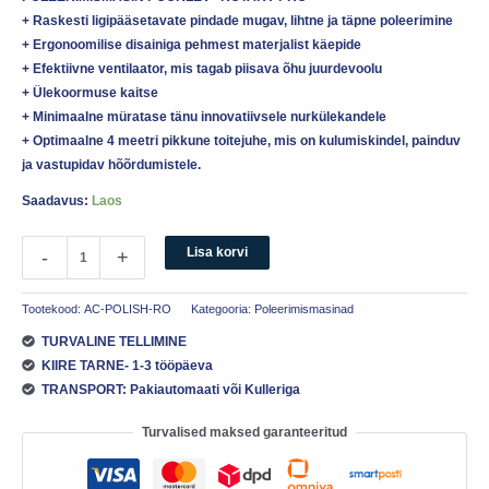
+ Raskesti ligipääsetavate pindade mugav, lihtne ja täpne poleerimine
+ Ergonoomilise disainiga pehmest materjalist käepide
+ Efektiivne ventilaator, mis tagab piisava õhu juurdevoolu
+ Ülekoormuse kaitse
+ Minimaalne müratase tänu innovatiivsele nurkülekandele
+ Optimaalne 4 meetri pikkune toitejuhe, mis on kulumiskindel, painduv
ja vastupidav hõõrdumistele.
Saadavus:
Laos
Lisa korvi
-
+
Tootekood:
AC-POLISH-RO
Kategooria:
Poleerimismasinad
TURVALINE TELLIMINE
KIIRE TARNE- 1-3 tööpäeva
TRANSPORT: Pakiautomaati või Kulleriga
Turvalised maksed garanteeritud