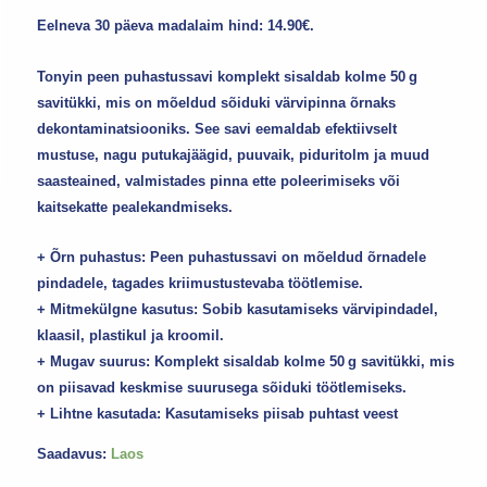
Eelneva 30 päeva madalaim hind:
14.90
€
.
Tonyin peen puhastussavi komplekt sisaldab kolme 50 g
savitükki, mis on mõeldud sõiduki värvipinna õrnaks
dekontaminatsiooniks. See savi eemaldab efektiivselt
mustuse, nagu putukajäägid, puuvaik, piduritolm ja muud
saasteained, valmistades pinna ette poleerimiseks või
kaitsekatte pealekandmiseks.
+ Õrn puhastus: Peen puhastussavi on mõeldud õrnadele
pindadele, tagades kriimustustevaba töötlemise.
+ Mitmekülgne kasutus: Sobib kasutamiseks värvipindadel,
klaasil, plastikul ja kroomil.
+ Mugav suurus: Komplekt sisaldab kolme 50 g savitükki, mis
on piisavad keskmise suurusega sõiduki töötlemiseks.
+ Lihtne kasutada: Kasutamiseks piisab puhtast veest
Saadavus:
Laos