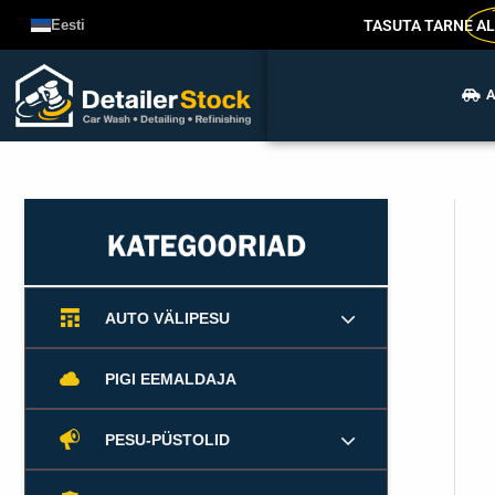
Liigu
TASUTA TARNE
AL
Eesti
sisu
juurde
A
AUTO VÄLIPESU
PIGI EEMALDAJA
PESU-PÜSTOLID