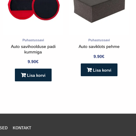
Puhastussavi
Puhastussavi
Auto savihoolduse padi
Auto saviklots pehme
kummiga
9.90
€
9.90
€
Lisa korvi
Lisa korvi
SED
KONTAKT