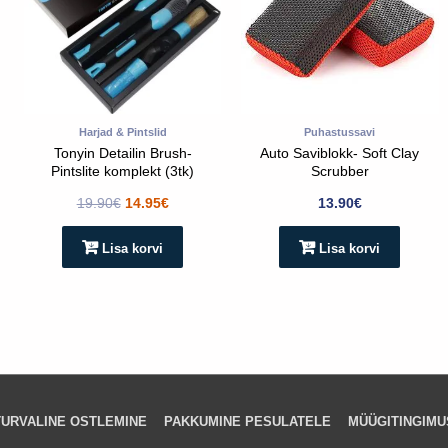
Harjad & Pintslid
Puhastussavi
Tonyin Detailin Brush-
Auto Saviblokk- Soft Clay
Pintslite komplekt (3tk)
Scrubber
19.90
€
14.95
€
13.90
€
Lisa korvi
Lisa korvi
TURVALINE OSTLEMINE
PAKKUMINE PESULATELE
MÜÜGITINGIMU