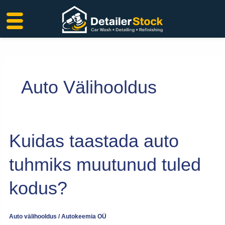
Liigu
sisu
juurde
Auto Välihooldus
Kuidas
Kuidas taastada auto
taastada
auto
tuhmiks muutunud tuled
tuhmiks
muutunud
kodus?
tuled
kodus?
Auto välihooldus
/
Autokeemia OÜ