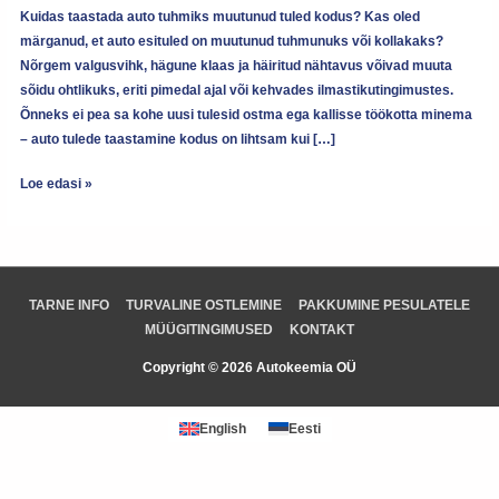
Kuidas taastada auto tuhmiks muutunud tuled kodus? Kas oled
märganud, et auto esituled on muutunud tuhmunuks või kollakaks?
Nõrgem valgusvihk, hägune klaas ja häiritud nähtavus võivad muuta
sõidu ohtlikuks, eriti pimedal ajal või kehvades ilmastikutingimustes.
Õnneks ei pea sa kohe uusi tulesid ostma ega kallisse töökotta minema
– auto tulede taastamine kodus on lihtsam kui […]
Loe edasi »
TARNE INFO
TURVALINE OSTLEMINE
PAKKUMINE PESULATELE
MÜÜGITINGIMUSED
KONTAKT
Copyright © 2026 Autokeemia OÜ
English
Eesti