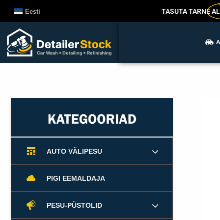
Liigu
TASUTA TARNE
AL
Eesti
sisu
juurde
A
AUTO VÄLIPESU
PIGI EEMALDAJA
PESU-PÜSTOLID