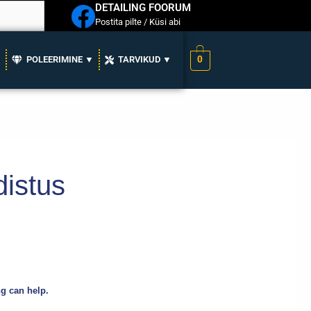
DETAILING FOORUM
Postita pilte / Küsi abi
0
▼
POLEERIMINE ▼
TARVIKUD ▼
istus
ng can help.