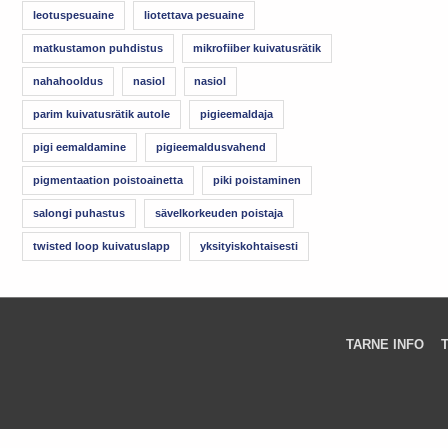
leotuspesuaine
liotettava pesuaine
matkustamon puhdistus
mikrofiiber kuivatusrätik
nahahooldus
nasiol
nasiol
parim kuivatusrätik autole
pigieemaldaja
pigi eemaldamine
pigieemaldusvahend
pigmentaation poistoainetta
piki poistaminen
salongi puhastus
sävelkorkeuden poistaja
twisted loop kuivatuslapp
yksityiskohtaisesti
TARNE INFO