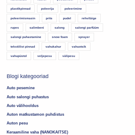
plastikpinnad
poleerija
poleerimine
poleerimismasin
prits
pudel
rehviläige
rupes
salimbeni
salong
salongi parfüüm
salongi puhastamine
snow foam
sprayer
tekstiilist pinnad
vahukahur
vahuotsik
vahupüstol
veljepesu
välipesu
Blogi kategooriad
Auto pesemine
Auto salongi puhastus
Auto välihooldus
Auton matkustamon puhdistus
Auton pesu
Keraamiline vaha (NANOKAITSE)