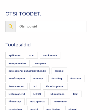
OTSI TOODET:
Tootesildid
aplikaator
auto
autokeemia
auto pesemine
autopesu
auto salongi puhastusvahendid
autosol
autošampoon
concept
detailing
dosaator
foam cannon
hari
klaasist pinnad
leotusvahend
LHR21
luksusklass
lõhn
lõhnastaja
metallpinnad
mikrofiiber
nanokaitse
nasiol
pesuämber
pihusti