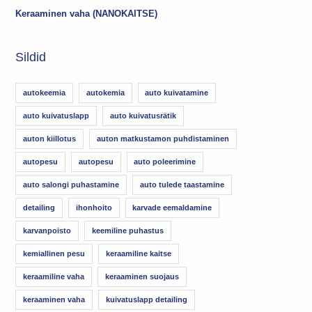
Keraaminen vaha (NANOKAITSE)
Sildid
autokeemia
autokemia
auto kuivatamine
auto kuivatuslapp
auto kuivatusrätik
auton kiillotus
auton matkustamon puhdistaminen
autopesu
autopesu
auto poleerimine
auto salongi puhastamine
auto tulede taastamine
detailing
ihonhoito
karvade eemaldamine
karvanpoisto
keemiline puhastus
kemiallinen pesu
keraamiline kaitse
keraamiline vaha
keraaminen suojaus
keraaminen vaha
kuivatuslapp detailing