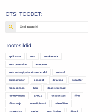
OTSI TOODET:
Tootesildid
aplikaator
auto
autokeemia
auto pesemine
autopesu
auto salongi puhastusvahendid
autosol
autošampoon
concept
detailing
dosaator
foam cannon
hari
klaasist pinnad
leotusvahend
LHR21
luksusklass
lõhn
lõhnastaja
metallpinnad
mikrofiiber
nanokaitse
nasiol
pesuämber
pihusti