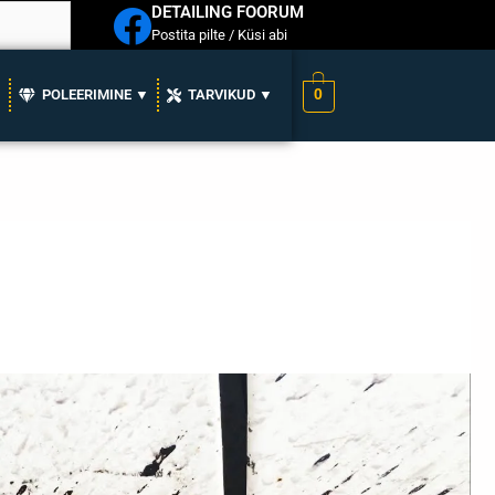
DETAILING FOORUM
Postita pilte / Küsi abi
0
▼
POLEERIMINE ▼
TARVIKUD ▼