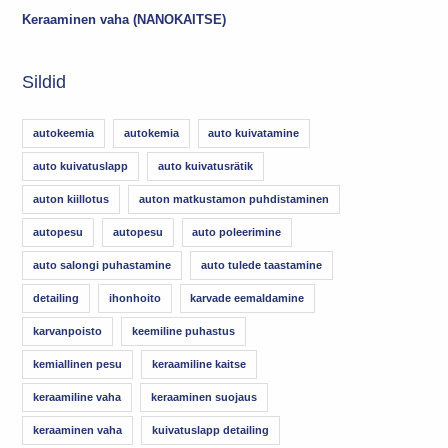
Keraaminen vaha (NANOKAITSE)
Sildid
autokeemia
autokemia
auto kuivatamine
auto kuivatuslapp
auto kuivatusrätik
auton kiillotus
auton matkustamon puhdistaminen
autopesu
autopesu
auto poleerimine
auto salongi puhastamine
auto tulede taastamine
detailing
ihonhoito
karvade eemaldamine
karvanpoisto
keemiline puhastus
kemiallinen pesu
keraamiline kaitse
keraamiline vaha
keraaminen suojaus
keraaminen vaha
kuivatuslapp detailing