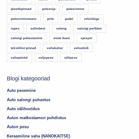
plastikpinnad
poleerija
poleerimine
poleerimismasin
prits
pudel
rehviläige
rupes
salimbeni
salong
salongi parfüüm
salongi puhastamine
snow foam
sprayer
tekstiilist pinnad
vahukahur
vahuotsik
vahupüstol
veljepesu
välipesu
Blogi kategooriad
Auto pesemine
Auto salongi puhastus
Auto välihooldus
Auton matkustamon puhdistus
Auton pesu
Keraamiline vaha (NANOKAITSE)