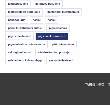
leotuspesuaine
liotettava pesuaine
matkustamon puhdistus
mikrofiiber kuivatusrätik
nahahooldus
nasiol
nasiol
parim kuivatusrätik autole
pigieemaldaja
pigi eemaldamine
pigieemaldusvahend
pigmentaation poistoainetta
piki poistaminen
salongi puhastus
sävelkorkeuden poistaja
twisted loop kuivatuslapp
yksityiskohtaisesti
TARNE INFO