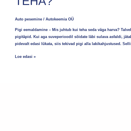
TEHA?
Auto pesemine
/
Autokeemia OÜ
Pigi eemaldamine – Mis juhtub kui teha seda väga harva? Talvel
pigitäpid. Kui aga suveperioodil sõidate läbi sulava asfaldi, jä
pidevalt edasi lükata, siis tekivad pigi alla lakikahjustused. Sel
Loe edasi »