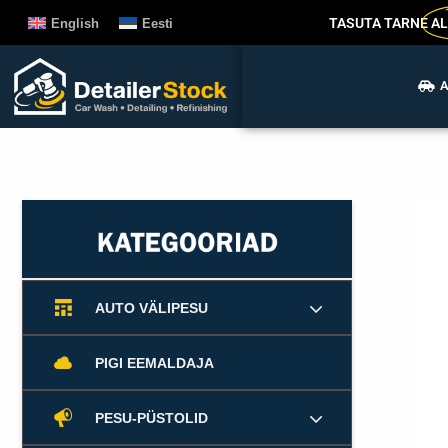
Liigu
TASUTA TARNE
AL
English
Eesti
sisu
juurde
A
AUTO VÄLIPESU
PIGI EEMALDAJA
PESU-PÜSTOLID