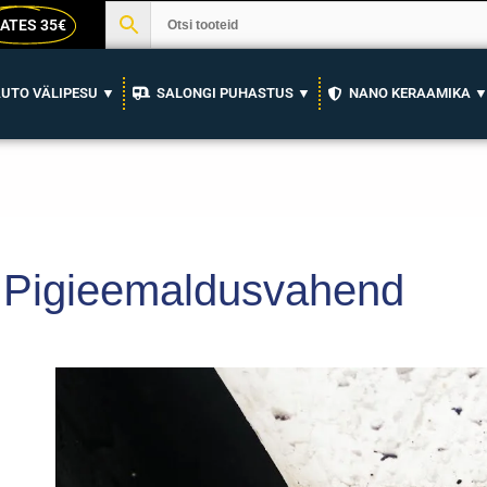
ATES 35€
UTO VÄLIPESU ▼
SALONGI PUHASTUS ▼
NANO KERAAMIKA 
Pigieemaldusvahend
Pigi
eemaldamine-
Pigieemaldus:
KUIDAS
TEHA?