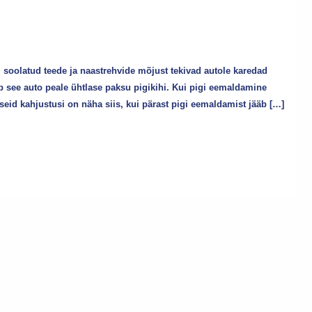
 soolatud teede ja naastrehvide mõjust tekivad autole karedad
tab see auto peale ühtlase paksu pigikihi. Kui pigi eemaldamine
liseid kahjustusi on näha siis, kui pärast pigi eemaldamist jääb […]